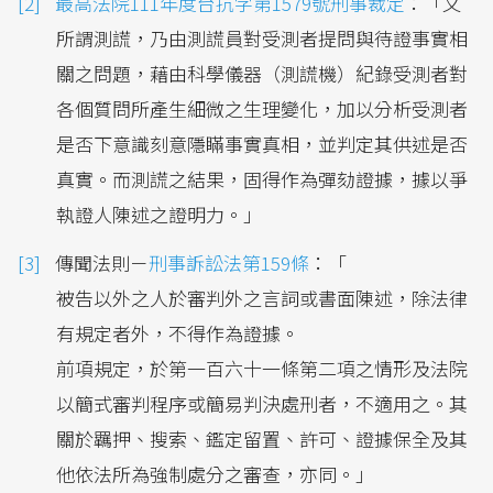
最高法院111年度台抗字第1579號刑事裁定
：「又
所謂測謊，乃由測謊員對受測者提問與待證事實相
關之問題，藉由科學儀器（測謊機）紀錄受測者對
各個質問所產生細微之生理變化，加以分析受測者
是否下意識刻意隱瞞事實真相，並判定其供述是否
真實。而測謊之結果，固得作為彈劾證據，據以爭
執證人陳述之證明力。」
傳聞法則－
刑事訴訟法第159條
：「
被告以外之人於審判外之言詞或書面陳述，除法律
有規定者外，不得作為證據。
前項規定，於第一百六十一條第二項之情形及法院
以簡式審判程序或簡易判決處刑者，不適用之。其
關於羈押、搜索、鑑定留置、許可、證據保全及其
他依法所為強制處分之審查，亦同。」