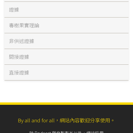
證據
毒樹果實理論
非供述證據
間接證據
直接證據
By all and for all，網站內容歡迎分享使用。
除 Podcast 與自製影片以外，網站採用