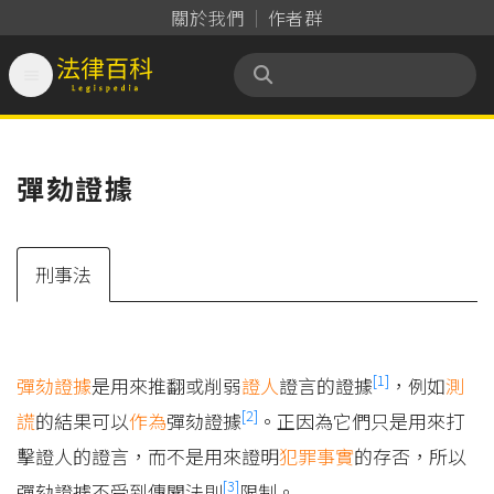
關於我們
作者群

法律百科 Legispedia
彈劾證據
刑事法
[1]
彈劾
證據
是用來推翻或削弱
證人
證言的證據
，例如
測
[2]
謊
的結果可以
作為
彈劾證據
。正因為它們只是用來打
擊證人的證言，而不是用來證明
犯罪事實
的存否，所以
[3]
彈劾證據不受到傳聞法則
限制。