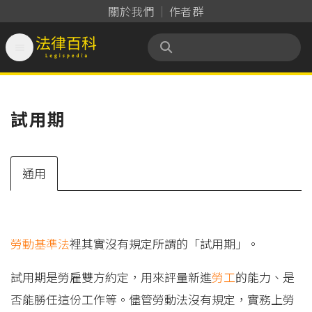
關於我們
作者群

法律百科 Legispedia
試用期
通用
勞動基準法
裡其實沒有規定所謂的「試用期」。
試用期是勞雇雙方約定，用來評量新進
勞工
的能力、是
否能勝任這份工作等。儘管勞動法沒有規定，實務上勞