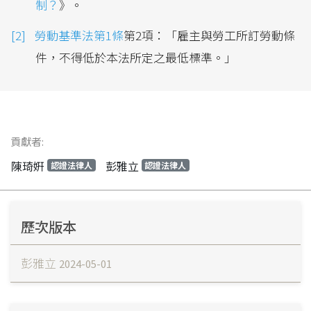
制？
》。
勞動基準法第1條
第2項：「雇主與勞工所訂勞動條
件，不得低於本法所定之最低標準。」
貢獻者:
陳琦姸
彭雅立
認證法律人
認證法律人
歷次版本
彭雅立
2024-05-01