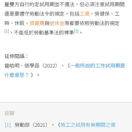
雇雙方自行約定試用期並不違法，但必須注意試用期間
還是要遵守勞動法令的規定，包括
工資
、勞健保、工
時、休假、
資遣費
與
退休金
等都要依照勞動法的規定
[1]
[2]
，不能低於勞動基準法的標準
。
延伸閱讀：
雷皓明、張學昌（2022），《
一般所說的工作試用期是
什麼意思？
》。
註腳
勞動部（2021），《
勞工之試用有無期間之限