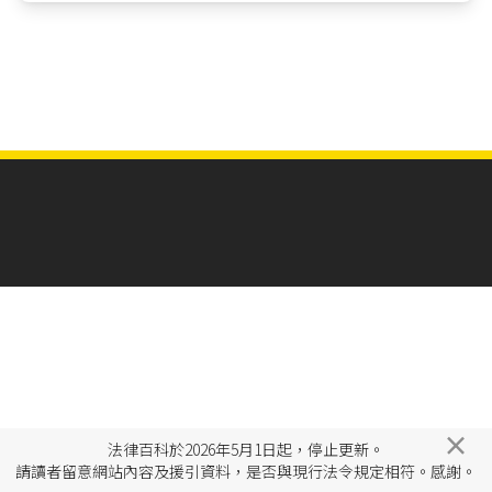
×
法律百科於2026年5月1日起，停止更新。
請讀者留意網站內容及援引資料，是否與現行法令規定相符。感謝。