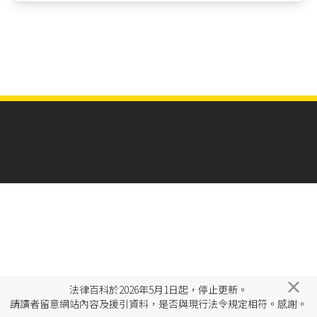
×
法律百科於2026年5月1日起，停止更新。
請讀者留意網站內容及援引資料，是否與現行法令規定相符。感謝。