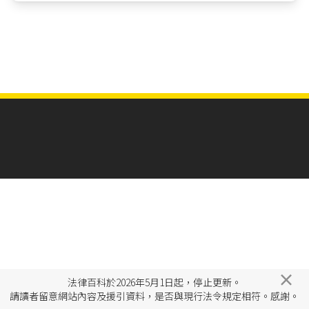
×
法律百科於2026年5月1日起，停止更新。
請讀者留意網站內容及援引資料，是否與現行法令規定相符。感謝。