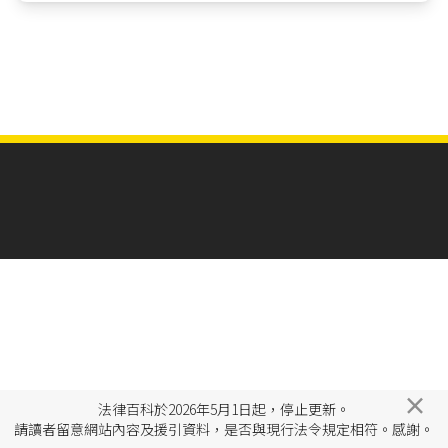
×
法律百科於2026年5月1日起，停止更新。
請讀者留意網站內容及援引資料，是否與現行法令規定相符。感謝。