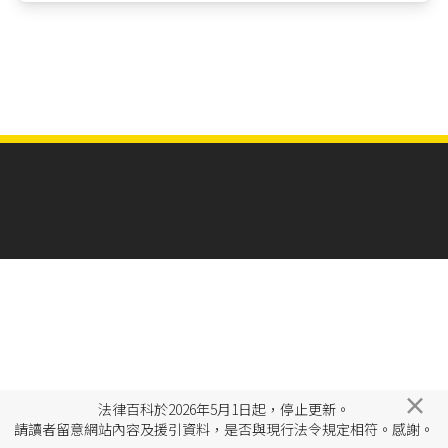
×
法律百科於2026年5月1日起，停止更新。
請讀者留意網站內容及援引資料，是否與現行法令規定相符。感謝。