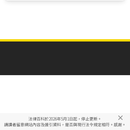
×
法律百科於2026年5月1日起，停止更新。
請讀者留意網站內容及援引資料，是否與現行法令規定相符。感謝。