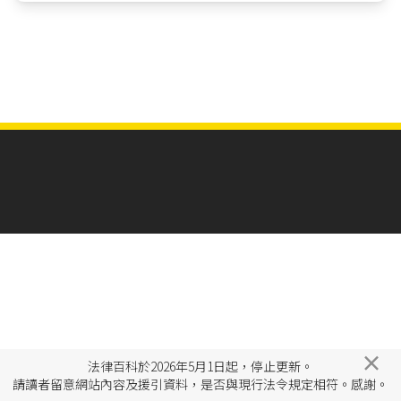
×
法律百科於2026年5月1日起，停止更新。
請讀者留意網站內容及援引資料，是否與現行法令規定相符。感謝。