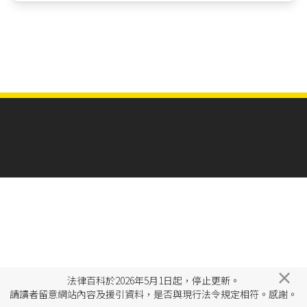
×
法律百科於2026年5月1日起，停止更新。
請讀者留意網站內容及援引資料，是否與現行法令規定相符。感謝。