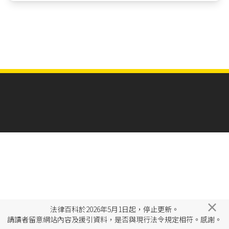
×
法律百科於2026年5月1日起，停止更新。
請讀者留意網站內容及援引資料，是否與現行法令規定相符。感謝。