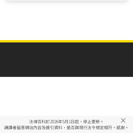
×
法律百科於2026年5月1日起，停止更新。
請讀者留意網站內容及援引資料，是否與現行法令規定相符。感謝。