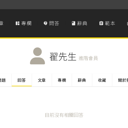
章
專欄
問答
辭典
範本




翟先生
進階會員
問題
回答
文章
專欄
辭典
收藏
關於
目前沒有相關回答