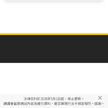
×
法律百科於2026年5月1日起，停止更新。
請讀者留意網站內容及援引資料，是否與現行法令規定相符。感謝。