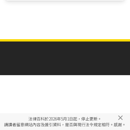
×
法律百科於2026年5月1日起，停止更新。
請讀者留意網站內容及援引資料，是否與現行法令規定相符。感謝。