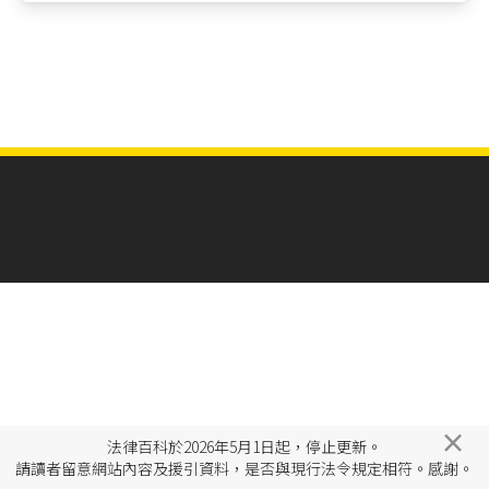
×
法律百科於2026年5月1日起，停止更新。
請讀者留意網站內容及援引資料，是否與現行法令規定相符。感謝。