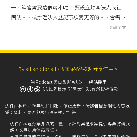
一、誰會需要這個範本呢？ 要設立財團法人或社
團法人，或辦理法人登記事項變更等的人，會需要
這份聲請書。 基金會、協會這些常見的財團法人
閱讀全文
和社團法人，成立時都要備妥章程等相關文件向主
管機關申請許可，取得許可後準備相關文件並參考
本範本向所在的地方法院聲請設立登記，登記完成
取得登記證書再送主管機關備查，才算完成法人設
By all and for all，網站內容歡迎分享使用。
立。 一般民眾可以在司法院的「法人及夫妻財產
除 Podcast 與自製影片以外，網站採用
登記公告查詢」網站查到依法設立...
CC姓名標示-非商業性3.0台灣授權條款
法律百科於2026年5月1日起，停止更新。請讀者留意網站內容及
援引資料，是否與現行法令規定相符。
法律百科是分享知識的平臺，不針對具體個案提供專業諮詢服
務，故無法負保證責任。
每個具體個案是獨特、複雜、持續發展的，作者及平臺無償對