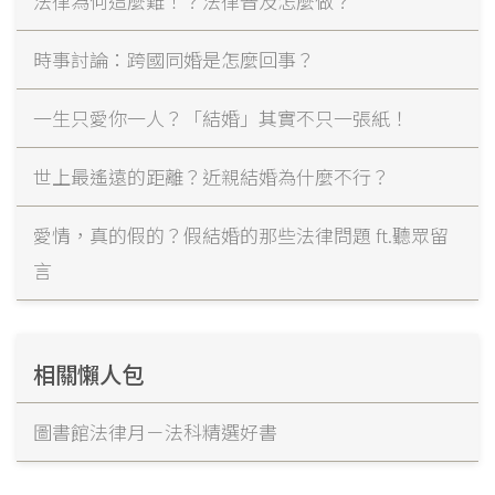
法律為何這麼難！？法律普及怎麼做？
時事討論：跨國同婚是怎麼回事？
一生只愛你一人？「結婚」其實不只一張紙！
世上最遙遠的距離？近親結婚為什麼不行？
愛情，真的假的？假結婚的那些法律問題 ft.聽眾留
言
相關懶人包
圖書館法律月－法科精選好書