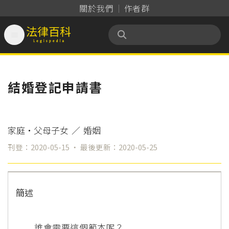
關於我們
作者群

法律百科 Legispedia
結婚登記申請書
家庭‧父母子女
／
婚姻
刊登：2020-05-15 ‧ 最後更新：2020-05-25
簡述
誰會需要這個範本呢？