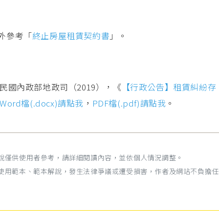
外參考「
終止房屋租賃契約書
」。
民國內政部地政司（2019），《
【行政公告】租賃糾紛存
Word檔(.docx)請點我
，
PDF檔(.pdf)請點我
。
解說僅供使用者參考，請詳細閱讀內容，並依個人情況調整。
為使用範本、範本解說，發生法律爭議或遭受損害，作者及網站不負擔任