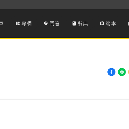
章
專欄
問答
辭典
範本



