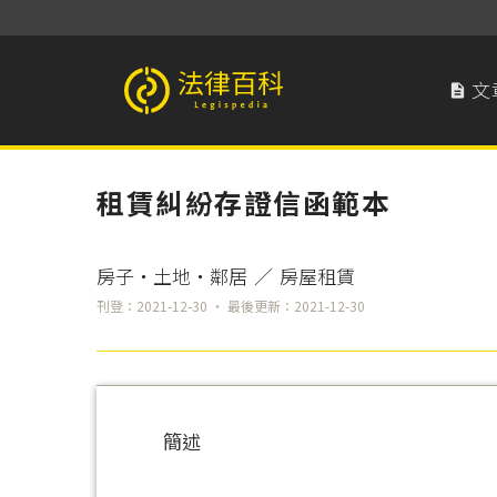
文

法律百科 Legispedia
租賃糾紛存證信函範本
房子‧土地‧鄰居
／
房屋租賃
刊登：2021-12-30 ‧ 最後更新：2021-12-30
簡述