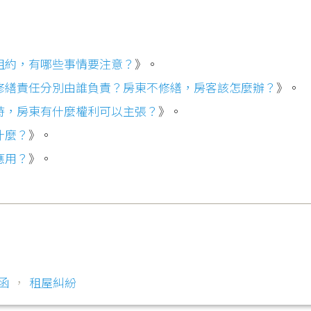
租約，有哪些事情要注意？
》。
修繕責任分別由誰負責？房東不修繕，房客該怎麼辦？
》。
時，房東有什麼權利可以主張？
》。
什麼？
》。
應用？
》。
函
，
租屋糾紛