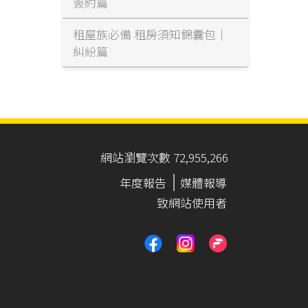
簽約篇
租屋族必備 租房須知錦囊包｜
糾紛篇
網站瀏覽次數 72,955,266
年度報告
媒體報導
致網站使用者