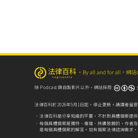
‧
By all and for a
除 Podcast 與自製影片以外，網站採用
法律百科於2026年5月1日起，停止更新。請讀者
法律百科是分享知識的平臺，不針對具體個案提供
每個具體個案是獨特、複雜、持續發展的，作者及
是每個具體個案的解答。如有個案法律諮詢需求，