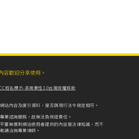
ll，網站內容歡迎分享使用。
CC姓名標示-非商業性3.0台灣授權條款
留意網站內容及援引資料，是否與現行法令規定相符。
專業諮詢服務，故無法負保證責任。
平臺無償對網站使用者提供的內容是法律知識，而不
敬請洽詢專業律師。