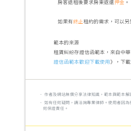
房客退租後要求房東返還
押金
。
如果有
終止
租約的需求，可以另
範本的來源
租賃糾紛存證信函範本，來自中華
證信函範本歡迎下載使用
》，下載
． 作者及網站無償分享法律知識，範本與範本
． 如有任何疑問，請洽詢專業律師。使用者因
何保證責任。