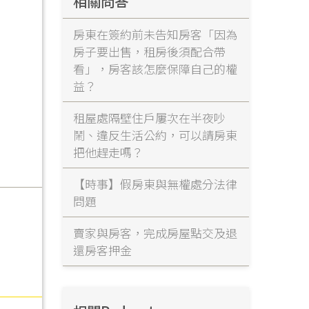
相關問答
房東在簽約前未告知房客「因為
房子要出售，租房後須配合帶
看」，房客該怎麼保障自己的權
益？
租屋處隔壁住戶屢次在半夜吵
鬧、違反生活公約，可以請房東
把他趕走嗎？
【時事】假房東與無權處分法律
問題
賣家與房客，完成房屋點交及退
還房客押金