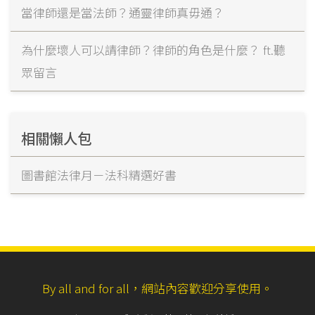
當律師還是當法師？通靈律師真毋通？
為什麼壞人可以請律師？律師的角色是什麼？ ft.聽
眾留言
相關懶人包
圖書館法律月－法科精選好書
By all and for all，網站內容歡迎分享使用。