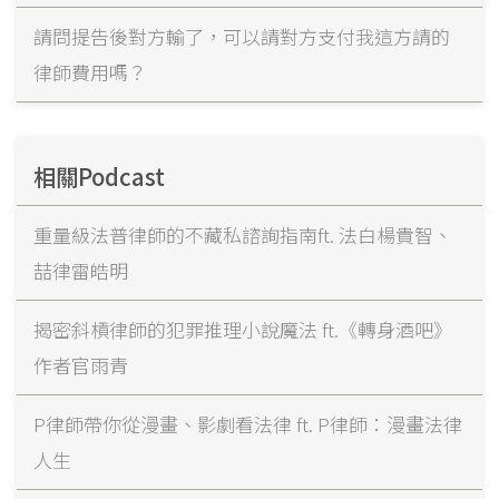
請問提告後對方輸了，可以請對方支付我這方請的
律師費用嗎？
相關Podcast
重量級法普律師的不藏私諮詢指南ft. 法白楊貴智、
喆律雷皓明
揭密斜槓律師的犯罪推理小說魔法 ft.《轉身酒吧》
作者官雨青
P律師帶你從漫畫、影劇看法律 ft. P律師：漫畫法律
人生