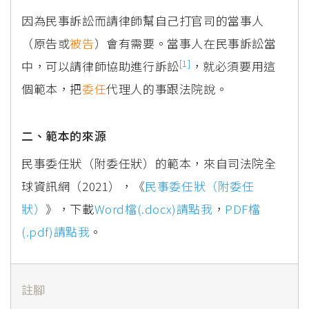
因為民事訴訟而請律師幫自己打官司的當事人
（原告或
被告
）會有需要。當事人在民事訴訟當
[1]
中，可以請律師協助進行訴訟
，就必須要用這
個範本，把
委任
代理人的事跟法院說。
二、範本的來源
民事委任狀（附委任狀）的範本，來自司法院全
球資訊網（2021），《
民事委任狀（附委任
狀）
》，下載
Word檔(.docx)請點我
，
PDF檔
(.pdf)請點我
。
註腳