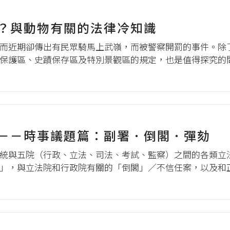
？與動物有關的法律冷知識
而近期卻傳出有民眾騎馬上武嶺，而被警察開罰的事件。除
保護區、史蹟保存區及特別景觀區的規定，也是值得探究的
的問題有哪些？如果所飼養的寵物面惡心善，還需要擔心違
於動物的那些法律冷知識，就讓我們...
－－時事議題篇：副署．倒閣．彈劾
統與五院（行政、立法、司法、考試、監察）之間的各類立
」，與立法院和行政院有關的「倒閣」／不信任案，以及和
的討論。 這些名詞乍看之下離我們很遙遠，但內涵涉及了
國憲法的流變息息相關。尤其在...