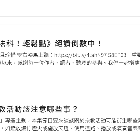
存在大家的心中。本集節目由Yt與Henry回應聽眾朋友的
來大家在...
法科！輕鬆點》絕讚倒數中！
 💛右轉馬上聽：https://bit.ly/4tahN97 S8
式上線以來，感謝每一位作者、讀者、聽眾的參與。我們一起
量，法律百科將於 2026 年 5 月 1 日 停止更新。相信
教活動該注意哪些事？
」專題企劃，本集節目要來談談關於宗教活動可能衍生哪些
，如燃放爆竹煙火或施放天燈、使用道路、播放或演奏音樂
生宗教活動與法律之間的緊張關係。 本集節目將由Yt與He