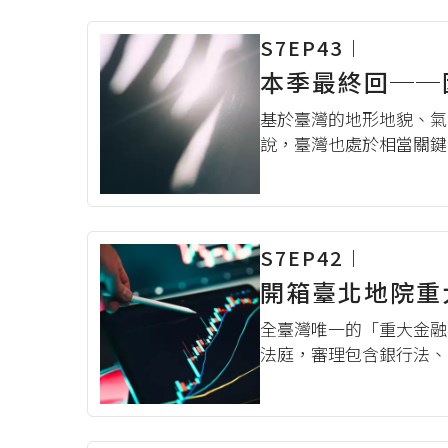
S7EP43︱
本季最終回──因
基於臺灣的地形地貌、氣
說，臺灣也處於相當關鍵
對災害或戰爭，會有什麼
觸法？這些並不遙遠，而
S7EP42︱
開箱臺北地院重
全臺灣唯一的「重大金融
法庭，審理包含銀行法、
上案件，和其他重大矚目
專庭的趙耘寧法官，來和我