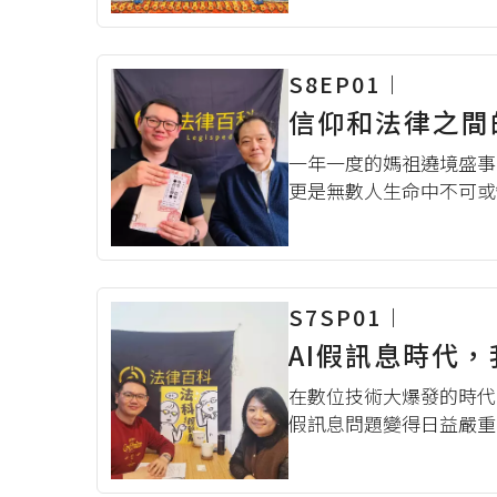
等問題，以及為了活動紀錄
S8EP01︱
信仰和法律之間
一年一度的媽祖遶境盛事
更是無數人生命中不可或
問題，也頻頻激起公眾的
義？ 本集節目我們很榮幸
S7SP01︱
AI假訊息時代，
在數位技術大爆發的時代，
假訊息問題變得日益嚴重
「AI 醫生」影片為例
社會案件發生時，有心人士可