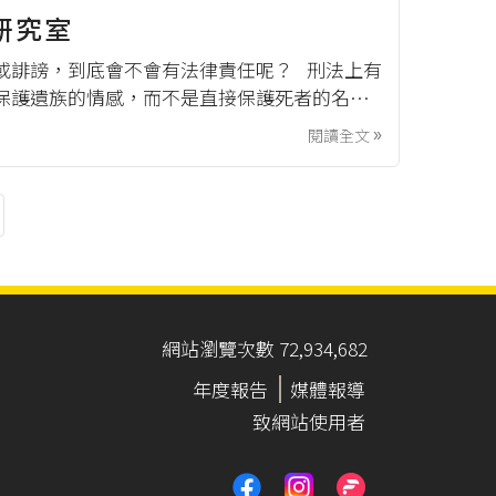
研究室
或誹謗，到底會不會有法律責任呢？ 刑法上有
保護遺族的情感，而不是直接保護死者的名
空間。 在臺灣，曾經發生過一起備受矚目的
閱讀全文

網站瀏覽次數 72,934,682
年度報告
媒體報導
致網站使用者