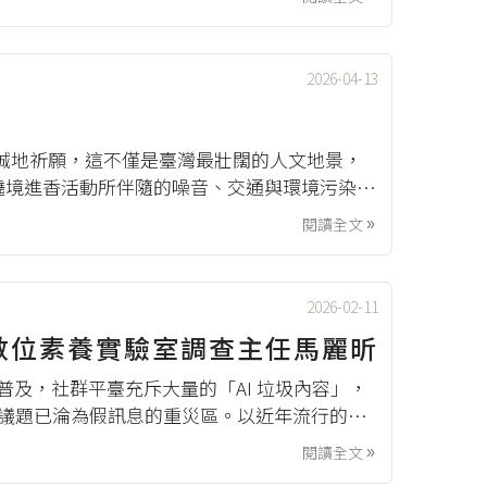
2026-04-13
誠地祈願，這不僅是臺灣最壯闊的人文地景，
遶境進香活動所伴隨的噪音、交通與環境污染等
信仰對臺灣社會運作，具備著什麼樣的深層意
閱讀全文

2026-02-11
k 數位素養實驗室調查主任馬麗昕
工具普及，社群平臺充斥大量的「AI 垃圾內容」，
」議題已淪為假訊息的重災區。以近年流行的
的信任，卻隱含誤導病患的風險。此外，當重大
閱讀全文
