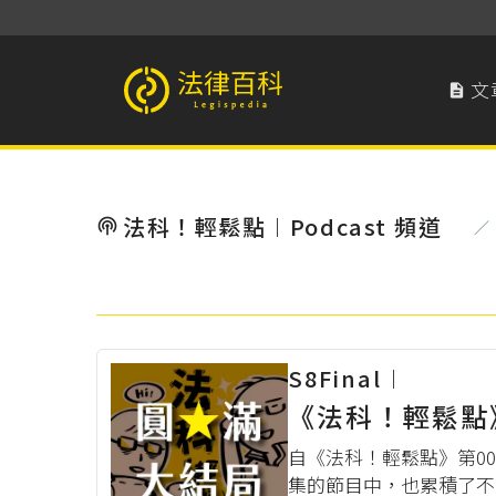
文

法律百科 Legispedia
法科！輕鬆點︱Podcast 頻道

／
S8Final︱
《法科！輕鬆點》
自《法科！輕鬆點》第00
集的節目中，也累積了不