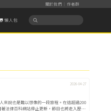
關於我們
作者群
懶人包

2026-04-27
持人來說也是難以想像的一段旅程。在這超過200
隨著法律百科網站停止更新，節目也將走入歷