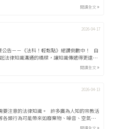
留言，最後會由主持群和各位聽眾朋友說說話，謝
閱讀全文

2026-04-17
EP03︱重要公告－－《法科！輕鬆點》絕讚倒數中！ 自
搭建起法律知識溝通的橋樑，讓知識傳遞得更遠。
這集更新與各位聽眾朋友的期待有點...
閱讀全文

2026-04-13
需要注意的法律知識。 許多廣為人知的宗教活
等各類行為可能帶來如廢棄物、噪音、空氣污
nry一起討論關於爆竹煙火的種類、購買、施放
閱讀全文
