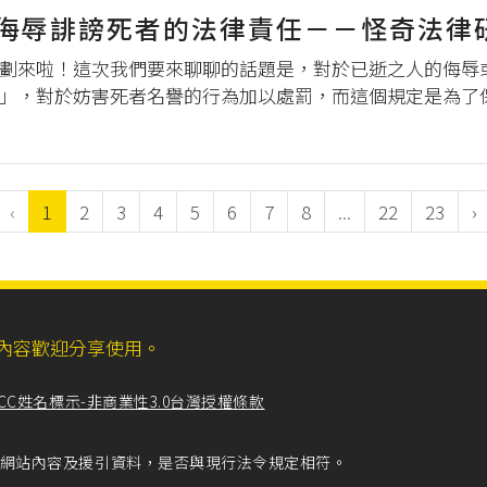
侮辱誹謗死者的法律責任－－怪奇法律
劃來啦！這次我們要來聊聊的話題是，對於已逝之人的侮辱
」，對於妨害死者名譽的行為加以處罰，而這個規定是為了
上，對於應該如何保護死者人格上的精神利益，則尚有討論
華發表了一篇名為「韓文公蘇...
‹
1
2
3
4
5
6
7
8
...
22
23
›
ll，網站內容歡迎分享使用。
CC姓名標示-非商業性3.0台灣授權條款
留意網站內容及援引資料，是否與現行法令規定相符。