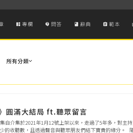
章
專欄
問答
辭典
範本




所有分類
圓滿大結局 ft.聽眾留言
集自介集於2021年1月12號上架以來，走過了5年多，對主
少的收聽數，且透過聲音與聽眾朋友們結下寶貴的緣分。 