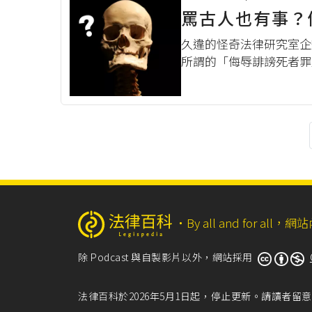
罵古人也有事？
久違的怪奇法律研究室企
所謂的「侮辱誹謗死者罪
譽。在民事損害賠償責任
「謗韓案」，因為作家郭壽
‧
By all and for a
除 Podcast 與自製影片以外，網站採用
法律百科於2026年5月1日起，停止更新。請讀者