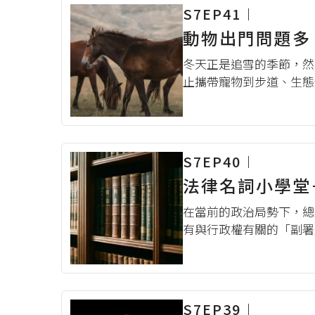
S7EP41︱
動物出門問題多
冬天正是追雪的季節，然
止攜帶寵物到步道、生態
嗎？實務上關於動物出門
要做隔離、保護措施？關
S7EP40︱
法律名詞小學堂
在當前的政治局勢下，總
有與行政權有關的「副署
據媒體版面、受到相當多
念的演變也與國家體制、我
S7EP39︱