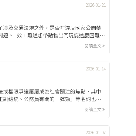
2026-01-21
了涉及交通法規之外，是否有違反國家公園禁
問題。 欸，難道想帶動物出門玩耍這麼困難
反法律嗎？有哪些動物算是「危險動物」而需
閱讀全文

2026-01-14
法或權限爭議屢屢成為社會關注的焦點，其中
正副總統、公務員有關的「彈劾」等名詞也佔
不同憲法機關之間的權力分立與制衡，而這些概
閱讀全文

2026-01-07