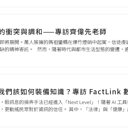
而涉及空拍機使用...
的衝突與調和——專訪齊偉先老師
即將展開。萬人簇擁的媽祖鑾轎在爆竹煙硝中起駕，信徒虔
缺的精神寄託。 然而，隨著時代與都市生活型態的變遷，
討論。但除了在「合法」與「違法」之間的爭論以外，宗教
邀請到中央研究院社會學研...
我們該如何裝備知識？專訪 FactLin
假訊息的操弄手法已經進入「Next Level」！隨著 AI 
，更動搖民眾對於資訊的信任。 其中，「法律」與「健康
，透過專業術語包裝「半真半假」的內容，能夠輕易博取民眾
能利用 ...