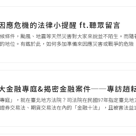
應危機的法律小提醒 ft.聽眾留言
候條件，颱風、地震等天然災害對大家來說並不陌生。而隨
的地位。有鑑於此，如何多加準備來因應災害或戰爭的危險
樣的規定？人民又會有哪些權利義務？當危機發生時，可以
是我們可以時時刻刻放在心中、多加...
大金融專庭&揭密金融案件──專訪趙
專庭」，就在臺北地方法院？司法院在民國97年指定臺北地
證券交易法、期貨交易法在內的「金融十法」，且被害法益1
案件。 那審理這些案件的法官，會有什麼樣的經驗與心得
們法律科普＋開箱重大金融...