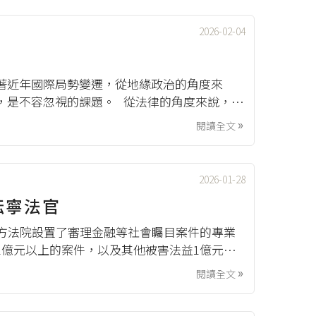
2026-02-04
著近年國際局勢變遷，從地緣政治的角度來
，是不容忽視的課題。 從法律的角度來說，面
怎麼貢獻一己之力？又需要留意哪些事情以免
閱讀全文

2026-01-28
耘寧法官
方法院設置了審理金融等社會矚目案件的專業
億元以上的案件，以及其他被害法益1億元以
呢？本集節目非常榮幸邀請到臺北地院重大金融
閱讀全文
