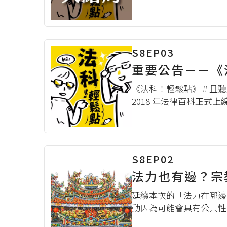
史。但這些珍貴的回憶將
謝各位滿滿的祝福，希望未
S8EP03︱
重要公告－－《
《法科！輕鬆點》＃且聽且珍惜
2018 年法律百科正
然而，因應時代變遷與經營考
S8EP02︱
法力也有邊？宗
延續本次的「法力在哪邊
動因為可能會具有公共性
染、通行等問題，因而產