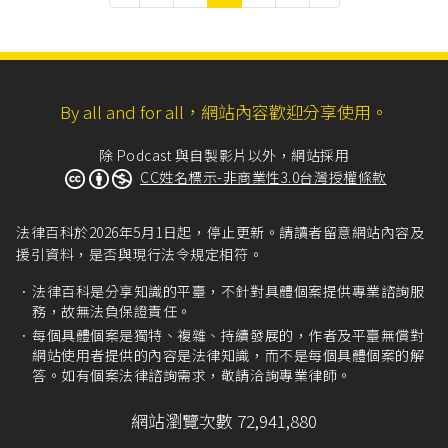
調，而留下了在法律程序上需要填補的工程，以及對
於如何判決依舊艱難的困境。 在113年憲判字第8號
判決之後，對於死刑判決的門檻有什麼樣的影響？除
By all and for all，網站內容歡迎分享使用。
了限定在直接故意，且...
除 Podcast 與自製影片以外，網站採用
CC姓名標示-非商業性3.0台灣授權條款
法律百科於2026年5月1日起，停止更新。請讀者留意網站內容及
援引資料，是否與現行法令規定相符。
法律百科是分享知識的平臺，不針對具體個案提供專業諮詢服
務，故無法負保證責任。
每個具體個案是獨特、複雜、持續發展的，作者及平臺無償對
網站使用者提供的內容是法律知識，而不是每個具體個案的解
答。如有個案法律諮詢需求，敬請洽詢專業律師。
網站瀏覽次數 72,941,880