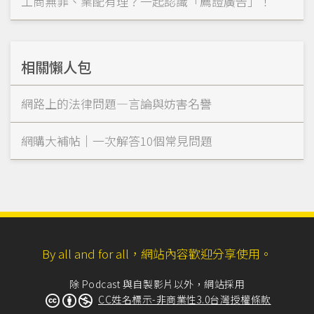
工商無罪、業配有理？一起認識「薦證廣告」！
相關懶人包
網路上的法律問題—言論與妨害名譽
網購大補帖｜一次解答10個常見問題
By all and for all，網站內容歡迎分享使用。
除 Podcast 與自製影片以外，網站採用
CC姓名標示-非商業性3.0台灣授權條款