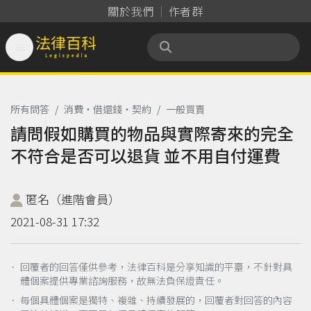
關於我們
作者群

法律百科 Legispedia
所有問答
/
消費‧借還錢‧契約
/
一般買賣
請問假如購買的物品與實際寄來的完全
不符合是否可以退貨 並不用自付運費
匿名（進階會員）
2021-08-31 17:32
． 回覆者的回答僅供參考，法律百科是分享知識的平臺，不針對具
體個案提供專業諮詢服務，故無法負保證責任。
． 每個具體個案是獨特、複雜、持續發展的，回覆者對回答的內容