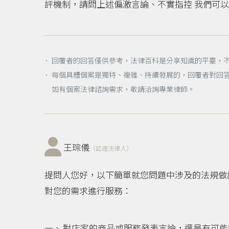
評機制，請問上述偏激言論、不實指控 我們可以告
． 回覆者的回答僅供參考，法律百科是分享知識的平臺，
． 每個具體個案是獨特、複雜、持續發展的，回覆者對回
如有個案法律諮詢需求，敬請洽詢專業律師。
王琮儀
（認證法律人）
提問人您好，以下簡單就您問題中涉及的法規做
對您的需求進行服務：
對店家的商品或服務發表言論，還是有可能