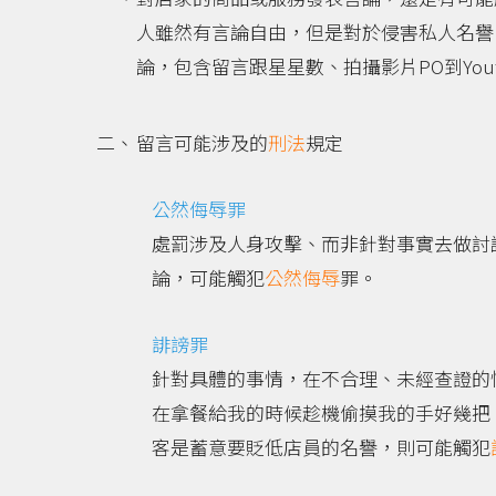
人雖然有言論自由，但是對於侵害私人名譽
論，包含留言跟星星數、拍攝影片PO到You
留言可能涉及的
刑法
規定
公然侮辱罪
處罰涉及人身攻擊、而非針對事實去做討
論，可能觸犯
公然侮辱
罪。
誹謗罪
針對具體的事情，在不合理、未經查證的
在拿餐給我的時候趁機偷摸我的手好幾把
客是蓄意要貶低店員的名譽，則可能觸犯