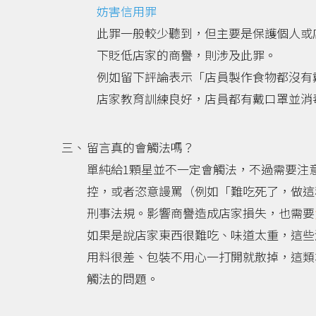
妨害信用罪
此罪一般較少聽到，但主要是保護個人或
下貶低店家的商譽，則涉及此罪。
例如留下評論表示「店員製作食物都沒有
店家教育訓練良好，店員都有戴口罩並消
留言真的會觸法嗎？
單純給1顆星並不一定會觸法，不過需要注
控，或者恣意謾罵（例如「難吃死了，做這
刑事法規。影響商譽造成店家損失，也需要
如果是說店家東西很難吃、味道太重，這些
用料很差、包裝不用心一打開就散掉，這類
觸法的問題。