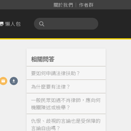
關於我們
作者群
懶人包

相關問答
要如何申請法律扶助？
為什麼要有法律？
一般民眾如遇不肖律師，應向何
機關陳述或檢舉？
仇恨、歧視的言論也是受保障的
言論自由嗎？