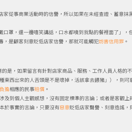
店家從事商業活動時的信譽，所以如果在未經查證、蓄意抹
戴口罩，還一邊嘻笑講話，口水都噴到我點的餐裡面了」，
毒，是顧客刻意貶低店家信譽，那就可能觸犯
妨害信用罪
。
意的是，如果留言有針對店家商品、服務、工作人員人格的
種東西出來的人舌頭是不是壞掉，活該拿去餵豬」），則可
負擔
相應的民事
賠償
。
涉及到個人主觀感想，沒有固定標準的言論；或者是客觀上
本於事實的言論，只要沒有
惡意
貶低店家聲譽、刻意造謠，