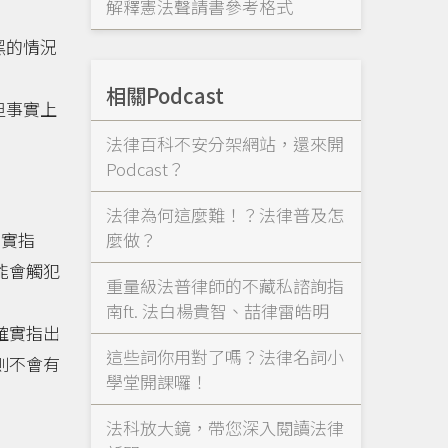
解釋憲法聲請書參考格式
黑的情況
相關Podcast
但事實上
法律百科不安分架網站，還來開
Podcast？
法律為何這麼難！？法律普及怎
麼做？
不實指
能會觸犯
重量級法普律師的不藏私諮詢指
南ft. 法白楊貴智、喆律雷皓明
確實指出
這些詞你用對了嗎？法律名詞小
則不會有
學堂開課囉！
法科放大鏡，帶您深入閱讀法律