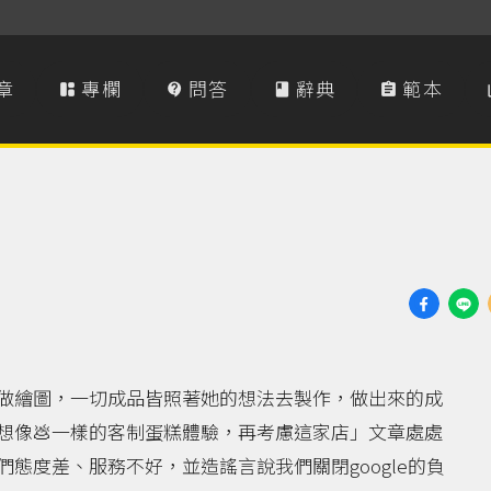
章
專欄
問答
辭典
範本




做繪圖，一切成品皆照著她的想法去製作，做出來的成
想像💩一樣的客制蛋糕體驗，再考慮這家店」文章處處
態度差、服務不好，並造謠言說我們關閉google的負