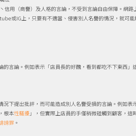
丶信用（商譽）及人格的言論，不受到言論自由保障。網路
tube或IG上，只要有不適當、侵害別人名譽的情況，就可
論的言論。例如表示「店員長的好醜，看到都吃不下東西」
情況下提出批評，而可能造成別人名譽受損的言論。例如表
，根本
性騷擾
」，但實際上店員的手僅稍微碰觸到顧客，這
誹謗罪
。