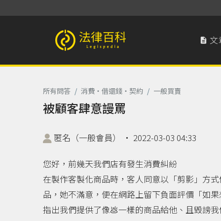
文

法律百科 Legispedia
所有問答
/
消費‧借還錢‧契約
/
一般買賣
被顧客肆意謾罵
匿名（一般會員）
‧
2022-03-03 04:33
您好，前幾天我們店有發生消費糾紛
在製作客製化商品時，客人同意以「剪影」方式
品，她不滿意，便在網路上留下負面評價「如果
指出我們提供了像💩一樣的商品給他、且毀謗我們