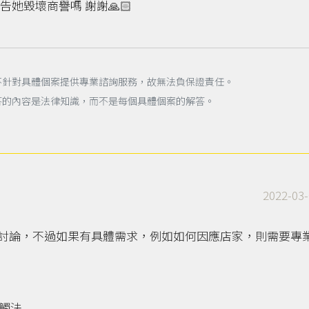
她毀壞商譽嗎 謝謝🙏🏻
不針對具體個案提供專業諮詢服務，故無法負保證責任。
答的內容是法律知識，而不是每個具體個案的解答。
2022-03-
討論，不過如果有具體需求，例如如何因應店家，則需要專
觸法