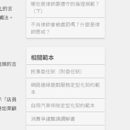
哪些是律師要遵守的倫理規範？
上的言
（下）
能觸法。
不肖律師會被處罰嗎？什麼是律
師懲戒？
相關範本
這類的言
民事委任狀（附委任狀）
網路連線遊戲服務定型化契約範
本
示「店員
自用汽車保險定型化契約範本
時如果顧
消費爭議聲請調解書