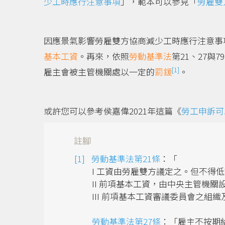
少工時應行注意事項
」，範本可以參見「
勞雇雙
因應景氣影響勞雇雙方協商減少工時應行注意事
基本工資
。再來，依照
勞動基準法
第21、27與7
[1]
雇主會被主管機關處以一定的
罰鍰
。
或許您可以參考侯嘉偉2021年這篇《
勞工申訴可
註腳
勞動基準法第21條
：「
I 工資由勞雇雙方議定之。但不得
II 前項基本工資，由中央主管機
III 前項基本工資審議委員會之
勞動基準法第27條
：「雇主不按期