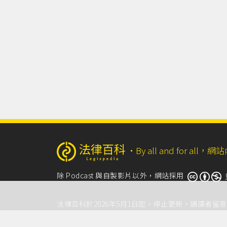
‧
By all and for a
除 Podcast 與自製影片以外，網站採用
法律百科於2026年5月1日起，停止更新。請讀者
法律百科是分享知識的平臺，不針對具體個案提供