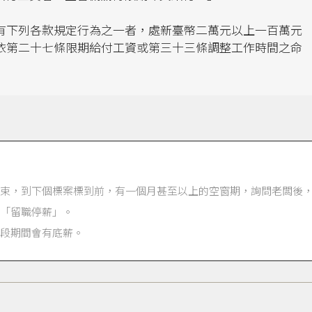
「有下列各款規定行為之一者，處新臺幣二萬元以上一百萬元
依第二十七條限期給付工資或第三十三條調整工作時間之命
束，到下個標案標到前，有一個月甚至以上的空窗期，詢問老闆後
「留職停薪」。
段期間會有底薪。