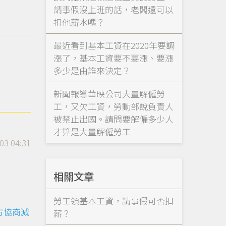
請事假沒上班的話，老闆還可以
扣他薪水嗎？
最近看到基本工資在2020年要調
漲了，基本工資要不要漲、要漲
多少是由誰來決定？
新聞報導華映公司大量解僱勞
工，又欠工資，勞動部說負責人
被禁止出國。請問要解僱多少人
才算是大量解僱勞工
03 04:31
相關文章
勞工領基本工資，請事假可否扣
方協商減
薪？