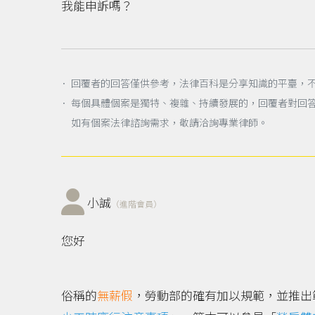
我能申訴嗎？
． 回覆者的回答僅供參考，法律百科是分享知識的平臺，
． 每個具體個案是獨特、複雜、持續發展的，回覆者對回
如有個案法律諮詢需求，敬請洽詢專業律師。
小誠
（進階會員）
您好
俗稱的
無薪假
，勞動部的確有加以規範，並推出