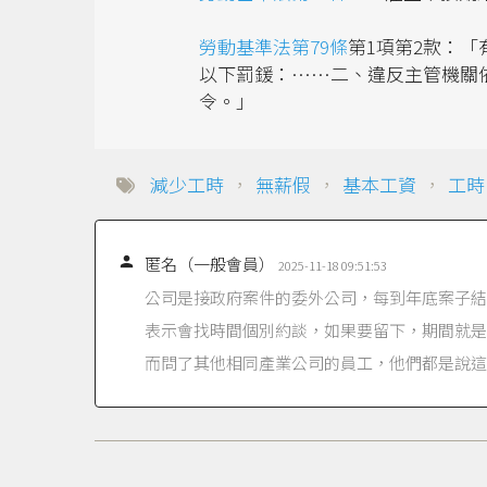
勞動基準法第79條
第1項第2款：
以下罰鍰：……二、違反主管機關
令。」
減少工時
，
無薪假
，
基本工資
，
工時

匿名（一般會員）
2025-11-18 09:51:53
公司是接政府案件的委外公司，每到年底案子結
表示會找時間個別約談，如果要留下，期間就是
而問了其他相同產業公司的員工，他們都是說這