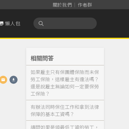
關於我們
作者群
懶人包

相關問答
如果雇主只有保團體保險而未保
勞工保險，這樣雇主有違法嗎？
還是說雇主無論如何一定要保勞
工保險？
有辦法同時保住工作和拿到法律
保障的基本工資嗎？
請問如果是領最低工資的勞工，