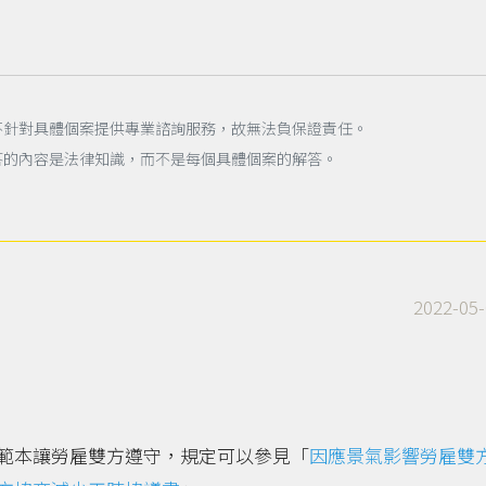
不針對具體個案提供專業諮詢服務，故無法負保證責任。
答的內容是法律知識，而不是每個具體個案的解答。
2022-05-
範本讓勞雇雙方遵守，規定可以參見「
因應景氣影響勞雇雙