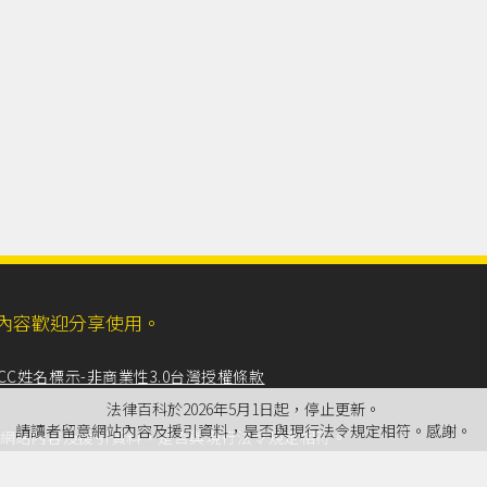
ll，網站內容歡迎分享使用。
CC姓名標示-非商業性3.0台灣授權條款
法律百科於2026年5月1日起，停止更新。
請讀者留意網站內容及援引資料，是否與現行法令規定相符。感謝。
留意網站內容及援引資料，是否與現行法令規定相符。
專業諮詢服務，故無法負保證責任。