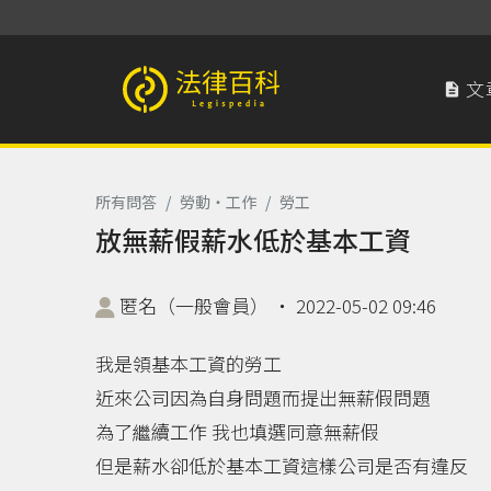
文

法律百科 Legispedia
所有問答
/
勞動‧工作
/
勞工
放無薪假薪水低於基本工資
匿名（一般會員）
‧
2022-05-02 09:46
我是領基本工資的勞工
近來公司因為自身問題而提出無薪假問題
為了繼續工作 我也填選同意無薪假
但是薪水卻低於基本工資這樣公司是否有違反