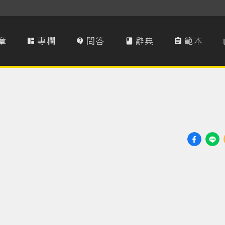
章
專欄
問答
辭典
範本



