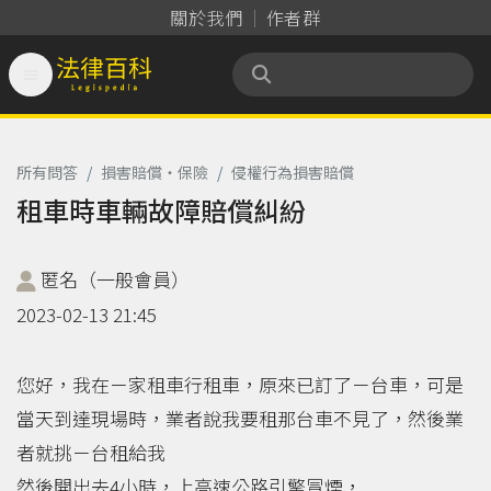
關於我們
作者群

法律百科 Legispedia
所有問答
/
損害賠償‧保險
/
侵權行為損害賠償
租車時車輛故障賠償糾紛
匿名（一般會員）
2023-02-13 21:45
您好，我在ㄧ家租車行租車，原來已訂了ㄧ台車，可是
當天到達現場時，業者說我要租那台車不見了，然後業
者就挑ㄧ台租給我
然後開出去4小時，上高速公路引擎冒煙，