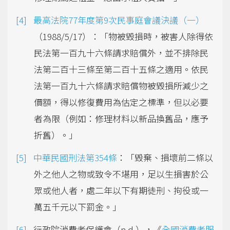
最高法院77年度第9次民事庭會議決議（一）
（1988/5/17）：「物被毀損時，被害人除得依
民法第一百九十六條請求賠償外，並不排除民
法第二百十三條至第二百十五條之適用。依民
法第一百九十六條請求賠償物被毀損所減少之
價額，得以修復費用為估定之標準，但以必要
者為限（例如：修理材料以新品換舊品，應予
折舊）。」
中華民國刑法第354條
：「毀棄、損壞前二條以
外之他人之物或致令不堪用，足以生損害於公
眾或他人者，處二年以下有期徒刑、拘役或一
萬五千元以下罰金。」
行政院消費者保護會（n.d.），《
全國消費者服