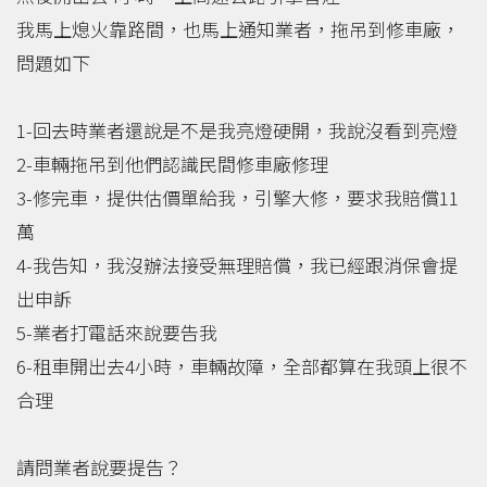
我馬上熄火靠路間，也馬上通知業者，拖吊到修車廠，
問題如下
1-回去時業者還說是不是我亮燈硬開，我說沒看到亮燈
2-車輛拖吊到他們認識民間修車廠修理
3-修完車，提供估價單給我，引擎大修，要求我賠償11
萬
4-我告知，我沒辦法接受無理賠償，我已經跟消保會提
出申訴
5-業者打電話來說要告我
6-租車開出去4小時，車輛故障，全部都算在我頭上很不
合理
請問業者說要提告？