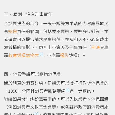
原則上沒有刑事責任
至於要提告的部分，一般來說雙方爭執的內容應屬於民
事
賠償
責任的範圍，包括要不要賠、要賠多少錢等，業
者確實可以提告請求民事賠償。在承租人不小心造成車
輛毀損的情形下，原則上不會涉及刑事責任（
刑法
只處
[5]
罰
故意
毀損器物罪
，不處罰
過失
毀損）。
消費爭議可以諮詢消保會
關於租車的消費糾紛，建議您可以撥打行政院消保會的
[6]
「1950」全國性消費者服務專線
進一步諮詢。
後續如果發生糾紛需要申訴，可以先找業者、消保團體
（例如消費者文教基金會等）或各縣市政府的消費者服
[7]
務中心或分中心
。消費爭議的申訴方式，可以另外參