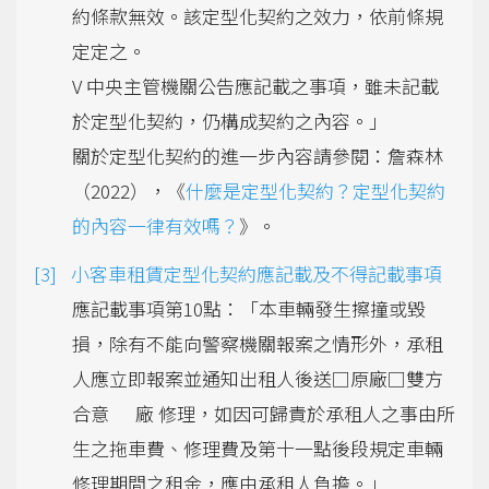
約條款無效。該定型化契約之效力，依前條規
定定之。
V 中央主管機關公告應記載之事項，雖未記載
於定型化契約，仍構成契約之內容。」
關於定型化契約的進一步內容請參閱：詹森林
（2022），《
什麼是定型化契約？定型化契約
的內容一律有效嗎？
》。
小客車租賃定型化契約應記載及不得記載事項
應記載事項第10點：「本車輛發生擦撞或毀
損，除有不能向警察機關報案之情形外，承租
人應立即報案並通知出租人後送□原廠□雙方
合意 廠 修理，如因可歸責於承租人之事由所
生之拖車費、修理費及第十一點後段規定車輛
修理期間之租金，應由承租人負擔。」