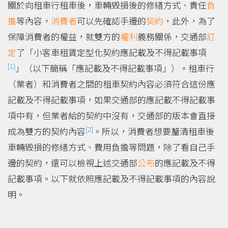
關於向租車行租車後，車輛毀損後的修繕方式、責任
負
擔
等內容，
消費者
可以先確認手邊的
契約
，此外，為了
保障消費者的權益，就雙方的
權利
義務關係，交通部
訂
定
了「小客車租賃定型化契約應記載及不得記載事項
[1]
」（以下簡稱「應記載及不得記載事項」）。租車行
（業者）和消費者之間的租車契約內容必須符合這份應
記載及不得記載事項，如果交通部的應記載不得記載事
項中有，但業者給的契約中沒有，交通部的版本會直接
[2]
成為雙方的契約內容
。所以，消費者想要釐清租車後
車輛毀損的修繕方式、費用負擔等問題，除了看自己手
邊的契約，還可以檢視上述交通部
公布
的應記載及不得
記載事項。以下就依照應記載及不得記載事項的內容說
明。