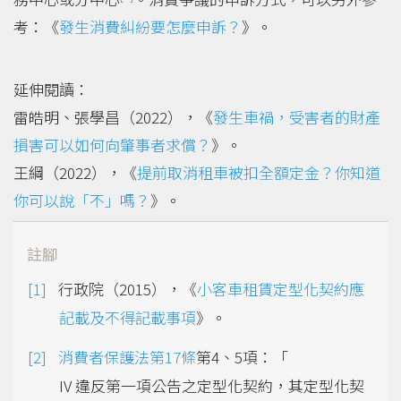
考：《
發生消費糾紛要怎麼申訴？
》。
延伸閱讀：
雷皓明、張學昌（2022），《
發生車禍，受害者的財產
損害可以如何向肇事者求償？
》。
王綱（2022），《
提前取消租車被扣全額定金？你知道
你可以說「不」嗎？
》。
註腳
行政院（2015），《
小客車租賃定型化契約應
記載及不得記載事項
》。
消費者保護法第17條
第4、5項：「
IV 違反第一項公告之定型化契約，其定型化契