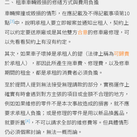
租車車輛毀損的修繕方式與費用負擔
車輛擦撞或毀損的情形，在應記載及不得記載事項第10
[3]
點
中，說明承租人要立即報案並通知出租人，契約上
可以約定要送原廠或是其他雙方
合意
的修車廠修理，可
以先看看契約上有沒有約定。
其次，如果車子壞掉是承租人的錯（法律上稱為
可歸責
於承租人），那因此所產生拖車費、修理費，以及修車
期間的租金，都是承租的消費者必須負擔。
至於提問人提到無法接受無理請款的部分，實務運作上
確實有時會遇到對方主張的項目或金額不合理的地方，
例如如果維修的零件不是本次事故造成的損害，就不應
要求承租人負擔；或是修理的零件是用以新品換舊品，
[4]
就要折舊
，不可以請求全部的維修費等。但具體情形
仍必須個案討論，無法一概而論。