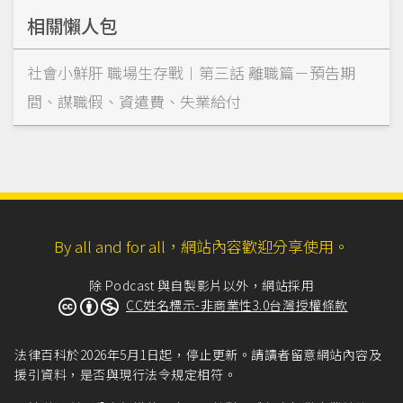
相關懶人包
社會小鮮肝 職場生存戰︱第三話 離職篇－預告期
間、謀職假、資遣費、失業給付
By all and for all，網站內容歡迎分享使用。
除 Podcast 與自製影片以外，網站採用
CC姓名標示-非商業性3.0台灣授權條款
法律百科於2026年5月1日起，停止更新。請讀者留意網站內容及
援引資料，是否與現行法令規定相符。