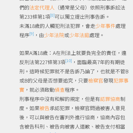
們的
法定代理人
（通常是父母）依照刑事訴訟法
[8]
第233條第1項
可以獨立提出刑事告訴。
未滿18歲的人觸犯刑法犯罪，會走
少年事件
處理
[9]
程序
，由
少年法院
或
少年法庭
處理。
如果A滿18歲：A在刑法上就要負完全的責任，違
[10]
反刑法第227條第3項
，面臨最高7年的有期徒
刑。這時候犯罪就不是告訴乃論了，也就是不管B
或B的父母是否想要追究，只要
檢察官
發現
犯罪事
實
，就必須啟動
偵查
程序。
刑事程序中沒有和解的規定，但是有
認罪協商
制
度。如果
被告
承認犯罪，檢察官問過被害人意見
後，可以與被告在審判外進行協商，協商內容包
含被告科刑、被告向被害人道歉、被告支付相當