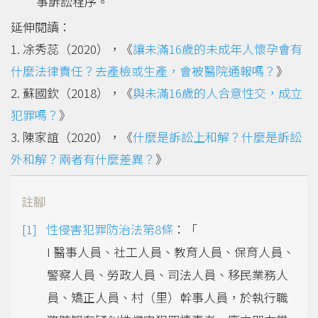
事訴訟程序。
延伸閱讀：
1. 凃秀蕊（2020），《
讓未滿16歲的未成年人懷孕會有
什麼法律責任？去產檢或生產，會被醫院通報嗎？
》
2. 蘇國欽（2018），《
與未滿16歲的人合意性交，成立
犯罪嗎？
》
3. 陳家誼（2020），《
什麼是訴訟上和解？什麼是訴訟
外和解？兩者有什麼差異？
》
註腳
性侵害犯罪防治法第8條
：「
I 醫事人員、社工人員、教育人員、保育人員、
警察人員、勞政人員、司法人員、移民業務人
員、矯正人員、村（里）幹事人員，於執行職