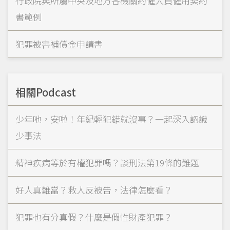
行政院與所屬中央及地方各機關約僱人員僱用契約
書範例
犯罪被害補償金申請書
相關Podcast
少年吔，安啦！年紀輕犯錯就沒事？一起深入認識
少事法
精神疾病等於有權犯罪嗎？談刑法第19條的難題
好人真難當？救人反被告，法律怎麼看？
犯罪也有分真假？什麼是假性財產犯罪？