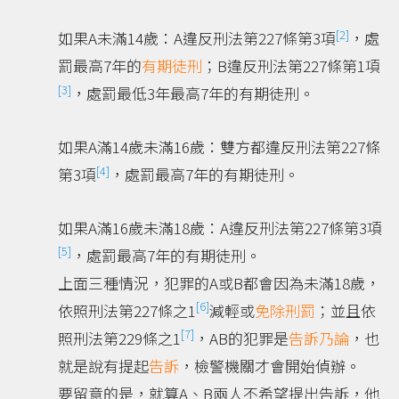
[2]
如果A未滿14歲：A違反刑法第227條第3項
，處
罰最高7年的
有期徒刑
；B違反刑法第227條第1項
[3]
，處罰最低3年最高7年的有期徒刑。
如果A滿14歲未滿16歲：雙方都違反刑法第227條
[4]
第3項
，處罰最高7年的有期徒刑。
如果A滿16歲未滿18歲：A違反刑法第227條第3項
[5]
，處罰最高7年的有期徒刑。
上面三種情況，犯罪的A或B都會因為未滿18歲，
[6]
依照刑法第227條之1
減輕或
免除
刑罰
；並且依
[7]
照刑法第229條之1
，AB的犯罪是
告訴乃論
，也
就是說有提起
告訴
，檢警機關才會開始偵辦。
要留意的是，就算A、B兩人不希望提出告訴，他