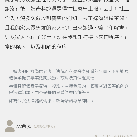
認沒有後，婦產科說還是得往社會局上報，因此有社工
介入，沒多久就收到警察的通知，去了婦幼隊做筆錄，
且我的家人跟男友的家人也有出來談過，簽了和解書，
男友家人也付了20萬，現在我想知道接下來的程序，正
常的程序，以及和解的程序
． 回覆者的回答僅供參考，法律百科是分享知識的平臺，不針對具
體個案提供專業諮詢服務，故無法負保證責任。
． 每個具體個案是獨特、複雜、持續發展的，回覆者對回答的內容
是法律知識，而不是每個具體個案的解答。
如有個案法律諮詢需求，敬請洽詢專業律師。
林希庭
（認證法律人）
2020-10-30 07:50