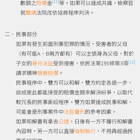
[11]
數額之
賠償
金
等。如果可以達成共識，檢察官
就
聲請
法院改依協商程序判決。
民事部分
如果有發生前面刑事犯罪的情況，受害者的父母
（有可能A、B兩方都有）可以主張身為父母，對於
[12]
子女的
身分法益
受到侵害，依民法第195條第3項
請求精神
損害賠償
。
民事程序中，雙方可以和解，雙方約定各退一步，
談成彼此都能接受的賠償金額來解決紛爭，以取代
較冗長的民事訴訟程序。雙方如果達成民事和解，
可能會是刑事案件中
法官
量刑
的參考因素。
如果和解書有拿去
公證
，日後有一方不履行和解書
內容時，另一方可以直接
強制執行
，不用再經過民