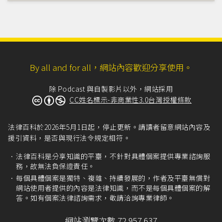
By all and for all，網站內容歡迎分享使用。
除 Podcast 與自製影片以外，網站採用
CC姓名標示-非商業性3.0台灣授權條款
法律百科於2026年5月1日起，停止更新。請讀者留意網站內容及
援引資料，是否與現行法令規定相符。
法律百科是分享知識的平臺，不針對具體個案提供專業諮詢服
務，故無法負保證責任。
每個具體個案是獨特、複雜、持續發展的，作者及平臺無償對
網站使用者提供的內容是法律知識，而不是每個具體個案的解
答。如有個案法律諮詢需求，敬請洽詢專業律師。
網站瀏覽次數 72,957,637