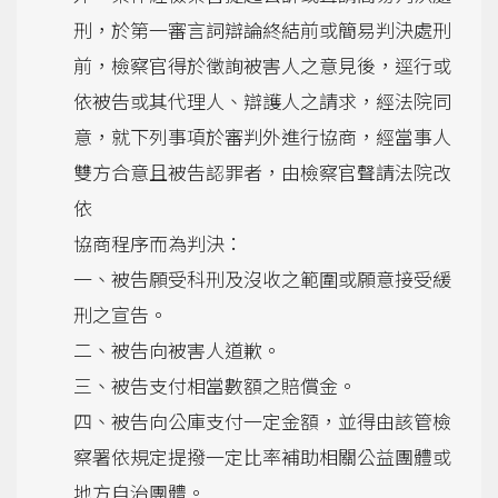
刑，於第一審言詞辯論終結前或簡易判決處刑
前，檢察官得於徵詢被害人之意見後，逕行或
依被告或其代理人、辯護人之請求，經法院同
意，就下列事項於審判外進行協商，經當事人
雙方合意且被告認罪者，由檢察官聲請法院改
依
協商程序而為判決：
一、被告願受科刑及沒收之範圍或願意接受緩
刑之宣告。
二、被告向被害人道歉。
三、被告支付相當數額之賠償金。
四、被告向公庫支付一定金額，並得由該管檢
察署依規定提撥一定比率補助相關公益團體或
地方自治團體。