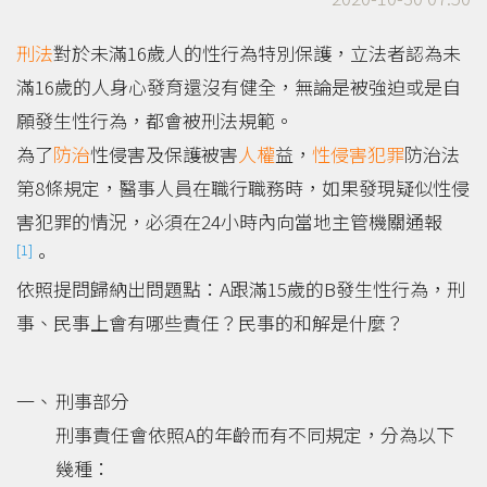
刑法
對於未滿16歲人的性行為特別保護，立法者認為未
滿16歲的人身心發育還沒有健全，無論是被強迫或是自
願發生性行為，都會被刑法規範。
為了
防治
性侵害及保護被害
人權
益，
性侵害犯罪
防治法
第8條規定，醫事人員在職行職務時，如果發現疑似性侵
害犯罪的情況，必須在24小時內向當地主管機關通報
[1]
。
依照提問歸納出問題點：A跟滿15歲的B發生性行為，刑
事、民事上會有哪些責任？民事的和解是什麼？
刑事部分
刑事責任會依照A的年齡而有不同規定，分為以下
幾種：