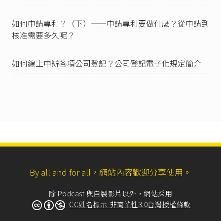
四、留職停薪期間之住居所、聯絡電話。
五、是否繼續參加社會保險。
如何申請專利？（下）——申請專利要做什麼？從申請到
III 前項育嬰留職停薪期間，每次以不少於六個月
核准需要多久呢？
為原則。但受僱者有少於六個月之需求者，得以
不低於三十日之期間，向雇主提出申請，並以二
次為限。」
如何線上申辦各項公司登記？公司登記電子化規定簡介
育嬰留職停薪薪資補助要點第5點
：「本補助由勞
保局按育嬰津貼所依據之平均月投保薪資百分之
二十計算後，與育嬰津貼合併發給。」
性別工作平等法施行細則第12條
：「本法第十六
條第一項、第十八條第一項及第十九條所稱子
女，指婚生子女、非婚生子女及養子女。」
性別工作平等法第22條
修法理由
：「為鼓勵受僱
者及其配偶共同分擔養育子女之責任，使受僱者
有自行考量整體經濟狀況及家務分工，選擇是否
By all and for all，網站內容歡迎分享使用。
共同照顧年幼子女之空間，不論配偶是否就業，
也不再限定須有正當理由，受僱者都可申請育嬰
除 Podcast 與自製影片以外，網站採用
留職停薪及家庭照顧假，爰刪除本條。」
CC姓名標示-非商業性3.0台灣授權條款
就業保險法第19條之2
修法理由
：「原第三項規定