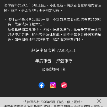
父母同為被保險人者，應分別請領育嬰留職停薪
法律百科於2026年5月1日起，停止更新。請讀者留意網站內容及
津貼，不得同時為之，原係考量育嬰留職停薪之
援引資料，是否與現行法令規定相符。
子女撫育需求。考量照顧子女為雙親共同之責
任，且如勞工已有育嬰留職停薪事實，基於本保
法律百科是分享知識的平臺，不針對具體個案提供專業諮詢服
險旨在於被保險人發生保險事故，提供部分所得
務，故無法負保證責任。
損失填補，爰刪除原第三項。」
每個具體個案是獨特、複雜、持續發展的，作者及平臺無償對
網站使用者提供的內容是法律知識，而不是每個具體個案的解
勞動部勞動保1字第1070140346號函
（2018/8/
答。如有個案法律諮詢需求，敬請洽詢專業律師。
8）。
網站瀏覽次數 72,914,821
年度報告
媒體報導
致網站使用者
×
法律百科於2026年5月1日起，停止更新。
請讀者留意網站內容及援引資料，是否與現行法令規定相符。感謝。