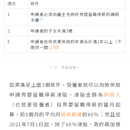
項次
條件
1.
申請者必須向雇主先辦好育嬰留職停薪的請假
[6]
手續
2.
申請者的子女未滿3歲
3.
申請者投保就業保險的年資合計滿1年以上（不
限同一間
公司
）
作者自製。
如果滿足上面3個條件，受僱者就可以向勞保局
申請育嬰留職停薪津貼，津貼金額為
保險人
（也就是受僱者）自育嬰留職停薪的當月起
算，前6個月的平均月
投保薪資
的60％；而且從
2021年7月1日起，除了60％津貼，政府再加發