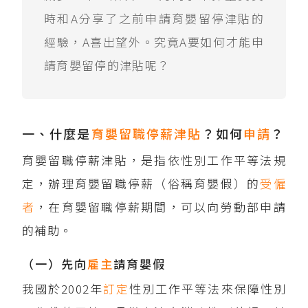
時和A分享了之前申請育嬰留停津貼的
經驗，A喜出望外。究竟A要如何才能申
請育嬰留停的津貼呢？
一、什麼是
育嬰留職停薪津貼
？如何
申請
？
育嬰留職停薪津貼，是指依性別工作平等法規
定，辦理育嬰留職停薪（俗稱育嬰假）的
受僱
者
，在育嬰留職停薪期間，可以向勞動部申請
的補助。
（一）先向
雇主
請育嬰假
我國於2002年
訂定
性別工作平等法來保障性別