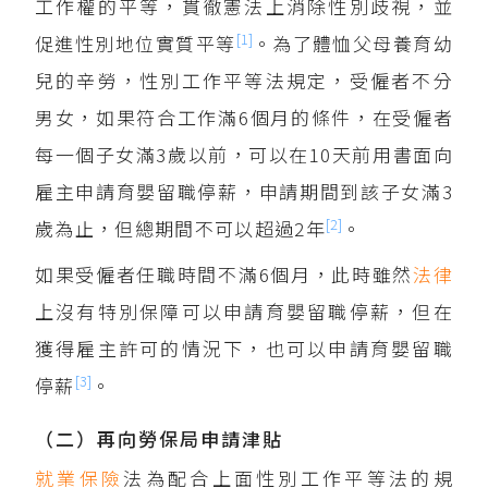
工作權的平等，貫徹憲法上消除性別歧視，並
[1]
促進性別地位實質平等
。為了體恤父母養育幼
兒的辛勞，性別工作平等法規定，受僱者不分
男女，如果符合工作滿6個月的條件，在受僱者
每一個子女滿3歲以前，可以在10天前用書面向
雇主申請育嬰留職停薪，申請期間到該子女滿3
[2]
歲為止，但總期間不可以超過2年
。
如果受僱者任職時間不滿6個月，此時雖然
法律
上沒有特別保障可以申請育嬰留職停薪，但在
獲得雇主許可的情況下，也可以申請育嬰留職
[3]
停薪
。
（二）再向勞保局申請津貼
就業保險
法為配合上面性別工作平等法的規