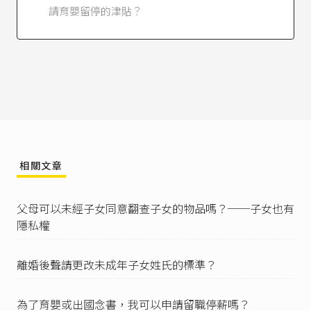
7）。
請育嬰留停的津貼？
就業保險法第11條
第1項第4款：「本保險各種保
險給付之請領條件如下：……四、育嬰留職停薪
津貼：被保險人之保險年資合計滿一年以上，子
女滿三歲前，依性別工作平等法之規定，辦理育
嬰留職停薪。」
就業保險法第19條之2
第1項：「育嬰留職停薪津
貼，以被保險人育嬰留職停薪之當月起前六個月
平均月投保薪資百分之六十計算，於被保險人育
嬰留職停薪期間，按月發給津貼，每一子女合計
最長發給六個月。」
相關文章
行政院勞工委員會勞保1字第0980140507號函
（20
09/10/16）。
父母可以未經子女同意翻查子女的物品嗎？──子女也有
育嬰留職停薪實施辦法第2條
：「
隱私權
I 受僱者申請育嬰留職停薪，應於十日前以書面向
雇主提出。
II 前項書面應記載下列事項：
離婚後聲請更改未成年子女姓氏的標準？
一、姓名、職務。
二、留職停薪期間之起迄日。
為了育嬰或出國念書，我可以申請留職停薪嗎？
三、子女之出生年、月、日。