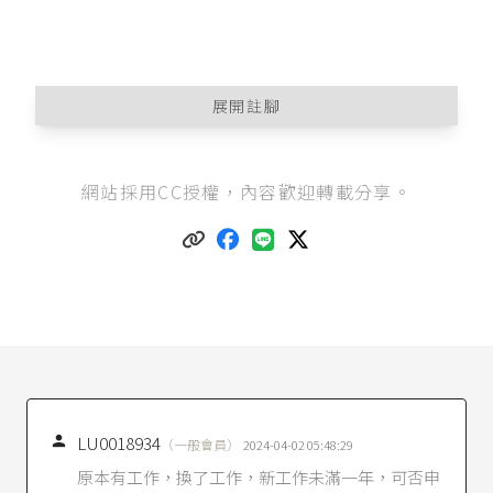
展開註腳
性別工作平等法第1條
：「為保障性別工作權之平
網站採用CC授權，內容歡迎轉載分享。
等，貫徹憲法消除性別歧視、促進性別地位實質
平等之精神，爰制定本法。」
性別工作平等法第16條
第1項：「受僱者任職滿六
個月後，於每一子女滿三歲前，得申請育嬰留職
停薪，期間至該子女滿三歲止，但不得逾二年。
同時撫育子女二人以上者，其育嬰留職停薪期間
應合併計算，最長以最幼子女受撫育二年為
限。」
育嬰留職停薪實施辦法第2條
第1項：「受僱者申
請育嬰留職停薪，應於十日前以書面向雇主提
出。」

LU0018934
（一般會員）
2024-04-02 05:48:29
原本有工作，換了工作，新工作未滿一年，可否申
勞動部勞動條4字第1040130693號令釋
（2015/4/2