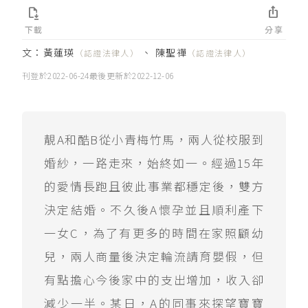


下載
分享
文：
黃蓮瑛
、
陳聖禪
（認證法律人）
（認證法律人）
刊登於
2022-06-24
最後更新於
2022-12-06
靚A和酷B從小青梅竹馬，兩人從校服到
婚紗，一路走來，始終如一。經過15年
的愛情長跑且彼此事業都穩定後，雙方
決定結婚。不久後A懷孕並且順利產下
一女C，為了有更多的時間在家照顧幼
兒，兩人商量後決定輪流請育嬰假，但
有點擔心今後家中的支出增加，收入卻
減少一半。某日，A的同事來探望寶寶