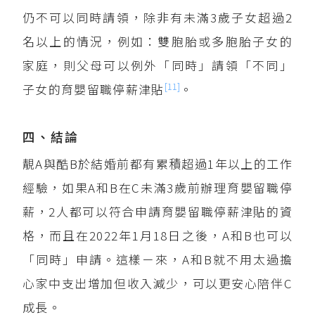
仍不可以同時請領，除非有未滿3歲子女超過2
名以上的情況，例如：雙胞胎或多胞胎子女的
家庭，則父母可以例外「同時」請領「不同」
[11]
子女的育嬰留職停薪津貼
。
四、結論
靚A與酷B於結婚前都有累積超過1年以上的工作
經驗，如果A和B在C未滿3歲前辦理育嬰留職停
薪，2人都可以符合申請育嬰留職停薪津貼的資
格，而且在2022年1月18日之後，A和B也可以
「同時」申請。這樣ㄧ來，A和B就不用太過擔
心家中支出增加但收入減少，可以更安心陪伴C
成長。