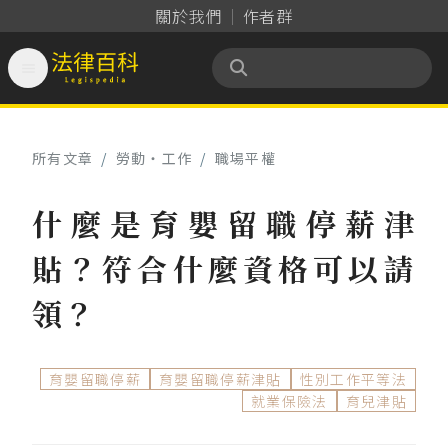
關於我們
作者群

法律百科 Legispedia
所有文章
/
勞動‧工作
/
職場平權
什麼是育嬰留職停薪津
貼？符合什麼資格可以請
領？
育嬰留職停薪
育嬰留職停薪津貼
性別工作平等法
就業保險法
育兒津貼