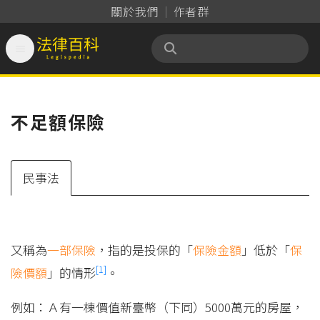
關於我們
作者群

法律百科 Legispedia
不足額保險
民事法
又稱為
一部保險
，指的是投保的「
保險金額
」低於「
保
[1]
險價額
」的情形
。
例如：Ａ有一棟價值新臺幣（下同）5000萬元的房屋，