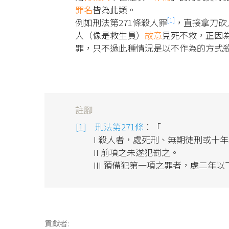
罪名
皆為此類。
[1]
例如刑法第271條殺人罪
，直接拿刀砍
人（像是救生員）
故意
見死不救，正因
罪，只不過此種情況是以不作為的方式
註腳
刑法第271條
：「
I 殺人者，處死刑、無期徒刑或十
II 前項之未遂犯罰之。
III 預備犯第一項之罪者，處二年以
貢獻者: