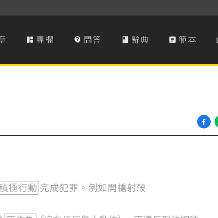
章
專欄
問答
辭典
範本



