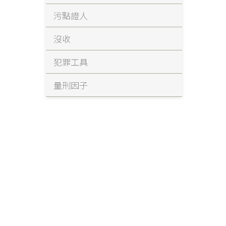
污點證人
沒收
犯罪工具
量刑因子