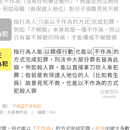
圖1 不
純正不作為犯
源：本辭典內容 / 繪圖：Yen
犯罪，但也能以「
不作為
」的方式完成犯罪，
刑法
中絕大多數