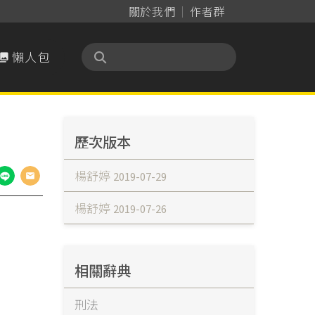
關於我們
作者群
懶人包

歷次版本
楊舒婷
2019-07-29
楊舒婷
2019-07-26
相關辭典
刑法