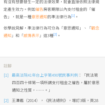
有沒有想要發生一定的法律效果，就會直接依照法律規
定產生效力。例如
催告
房客期限以內支付租金的「催
[1]
告」，就是一種
意思通知
的準法律行為
。
依學說見解，準法律行為可分為「意思通知」、「
觀念
[2]
通知
」和「
感情表示
」這3種
。
註腳
最高法院41年台上字第490號民事判例
：「民法第
四百四十條第一項所謂支付租金之催告，屬於意思
通知之性質，……。」
王澤鑑（2014），《民法總則》，增訂3版，頁28