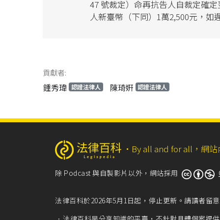
47 號裁定）命再抗告人自裁定確
人新臺幣（下同）1萬2,500元，
貢獻者:
鍾秀瑋
陳琦姸
認證法律人
認證法律人
‧
By all and for a
除 Podcast 與自製影片以外，網站採用
法律百科於2026年5月1日起，停止更新。請讀者
法律百科是分享知識的平臺，不針對具體個案提供