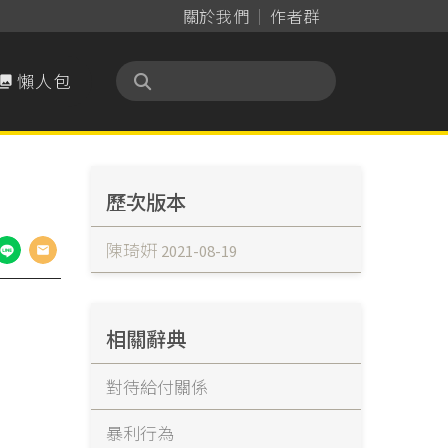
關於我們
作者群
懶人包

歷次版本
陳琦姸
2021-08-19
相關辭典
對待給付關係
暴利行為