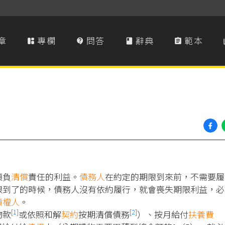
章
專欄
問答
辭典
範本




須負
清償
責任的利益。
債務人
在約定的期限到來前，不需要履
限到了的時候，債務人沒有依約履行，就會喪失期限利益，必
債權人
。
[1]
[2]
物款
或依照和解
契約
按期清償債務
）、按月給付
扶養費