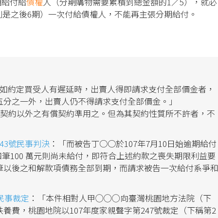
期給付給
債權
人（分期購物需要累積到總金額的1／5），就必
則是之後6期）一次付給債權人，不能再主張分期給付。
如約定買受人有遲延時，出賣人得即請求支付全部價金者，
五分之一外，出賣人仍不得請求支付全部價金。」
契約以外之有償契約準用之。但為其契約性質所不許者，不
43號民事判決
：「而被告丁○○於107年7月10日始逾期給付
四筆100 萬元則尚未給付，即符合上述約款之喪失期限利益要
筆以後之和解款項債務全部到期，而請求被告一次給付系爭
號民事裁定
：「本件相對人甲◯◯◯向臺灣桃園地方法院（下
養費，桃園地院以107年度家親聲字第247號裁定（下稱第2