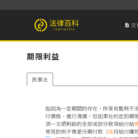
文

法律百科 Legispedia
期限利益
民事法
指因為一定期間的存在，所享有暫時不
行債務、進行清償，但如果在約定的期
須一次把剩餘的全部或部分款項給付給
常見的例子像是分期付款（
按
月給付購
[3]