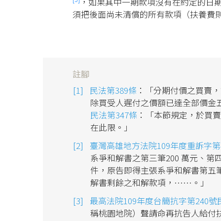
，如果其中一期款項沒有在約定的日
須把後面尚未清償的所有款項（扶養費
註腳
民法第389條
：「分期付價之買賣，
除買受人遲付之價額已達全部價金
民法第347條
：「本節規定，於買賣
在此限。」
臺灣高雄地方法院109年度重訴字第
系爭和解書之第三筆200 萬元、第
件，原告即得主張系爭和解書第五
解書剩餘之和解款項，……。」
最高法院109年度台簡抗字第240
稱桃園地院）聲請命再抗告人給付扶