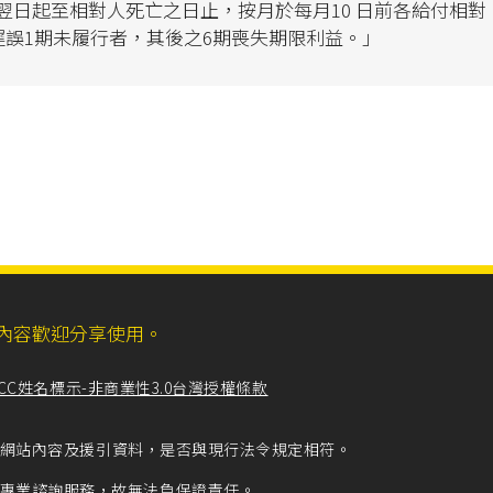
定翌日起至相對人死亡之日止，按月於每月10 日前各給付相對
如遲誤1期未履行者，其後之6期喪失期限利益。」
ll，網站內容歡迎分享使用。
CC姓名標示-非商業性3.0台灣授權條款
留意網站內容及援引資料，是否與現行法令規定相符。
專業諮詢服務，故無法負保證責任。