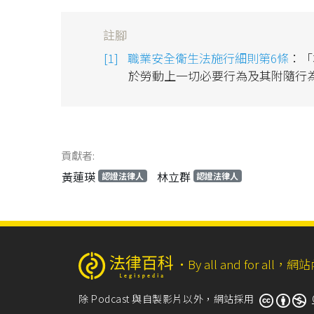
註腳
職業安全衛生法施行細則第6條
：「
於勞動上一切必要行為及其附隨行
貢獻者:
黃蓮瑛
林立群
認證法律人
認證法律人
‧
By all and for a
除 Podcast 與自製影片以外，網站採用