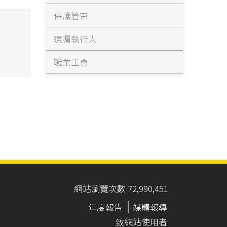
保護管束
遺囑執行人
職業工會
網站瀏覽次數 72,990,451
年度報告
媒體報導
致網站使用者