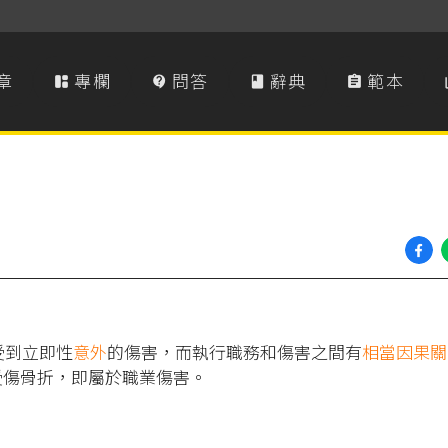
章
專欄
問答
辭典
範本




受到立即性
意外
的傷害，而執行職務和傷害之間有
相當因果關
受傷骨折，即屬於職業傷害。