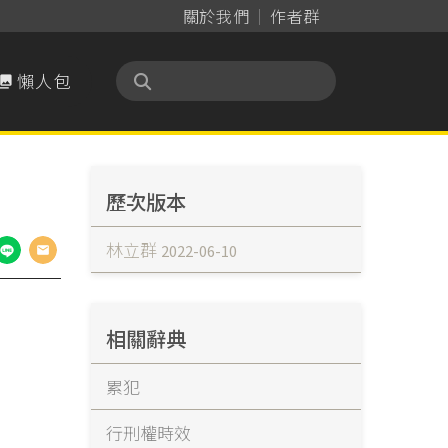
關於我們
作者群
懶人包

歷次版本
林立群
2022-06-10
相關辭典
累犯
行刑權時效