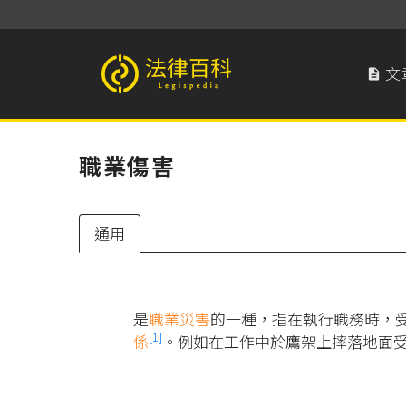
文

法律百科 Legispedia
職業傷害
通用
是
職業災害
的一種，指在執行職務時，
[1]
係
。例如在工作中於鷹架上摔落地面