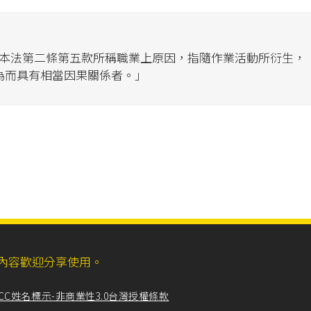
本法第二條第五款所稱職業上原因，指隨作業活動所衍生，
為而具有相當因果關係者。」
ll，網站內容歡迎分享使用。
CC姓名標示-非商業性3.0台灣授權條款