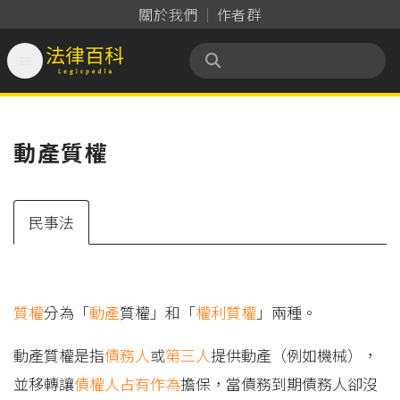
關於我們
作者群

法律百科 Legispedia
動產質權
民事法
質權
分為「
動產
質權」和「
權利質權
」兩種。
動產質權是指
債務人
或
第三人
提供動產（例如機械），
並移轉讓
債權人
占有
作為
擔保，當債務到期債務人卻沒