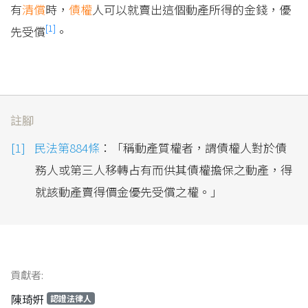
有
清償
時，
債權
人可以就賣出這個動產所得的金錢，優
[1]
先受償
。
註腳
民法第884條
：「稱動產質權者，謂債權人對於債
務人或第三人移轉占有而供其債權擔保之動產，得
就該動產賣得價金優先受償之權。」
貢獻者:
陳琦姸
認證法律人