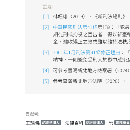
註腳
林鈺雄（2019），《新刑法總則》，
中華民國刑法第41條
第1項：「犯
期徒刑或拘役之宣告者，得以新臺
金，難收矯正之效或難以維持法秩
2001年1月刑法第41條修正理由
：
精神，一則避免受刑人於獄中感染
可參考臺灣新北地方檢察署（2024
參考臺灣新北地方法院（2020），
貢獻者:
王琮儀
法律百科
Yt
認證法律人
認證法律人
進階會員