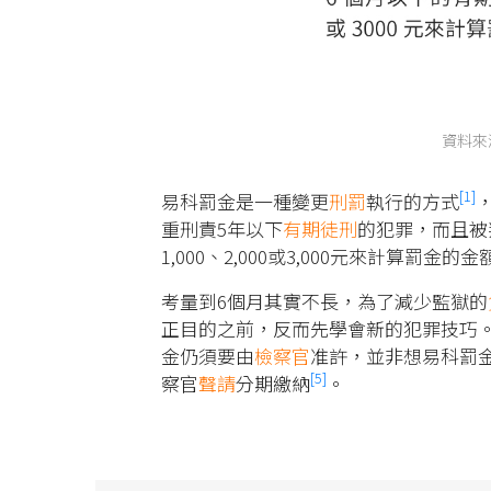
資料來
[1]
易科罰金是一種變更
刑罰
執行的方式
重刑責5年以下
有期徒刑
的犯罪，而且被
1,000、2,000或3,000元來計算
考量到6個月其實不長，為了減少監獄的
正目的之前，反而先學會新的犯罪技巧
金仍須要由
檢察官
准許，並非想易科罰
[5]
察官
聲請
分期繳納
。