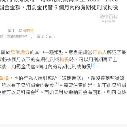
圖1 易科
罰金
源：本辭典內容 / 繪圖：Yen
，屬於
易刑處分
的其中一種類型。意思是說當
行為人
觸犯了最
判決6個月以下的有期徒刑或
拘役
時，可以用刑期再乘上
[2]
罰金的金額後，用罰金代替6個月內的有期徒刑或拘役
。
負擔
，也怕行為人進到監所「短期進修」，還沒達到監獄矯
[3]
。所以有了易科罰金的制度
。需要注意的是，能不能易科罰
[4]
金就可以易科罰金
。而如果對於繳納罰金有困難，則可向檢