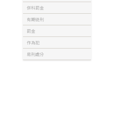
併科罰金
有期徒刑
罰金
作為犯
易刑處分