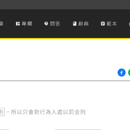
章
專欄
問答
辭典
範本



