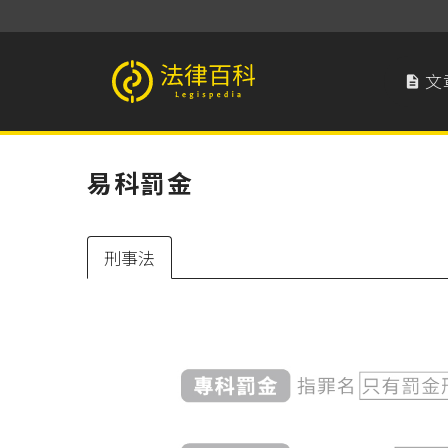
文

法律百科 Legispedia
易科罰金
刑事法