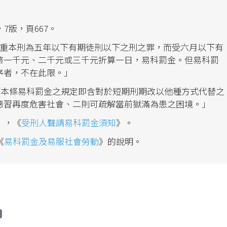
7版，頁667。
最重本刑為五年以下有期徒刑以下之刑之罪，而受六月以下有
幣一千元、二千元或三千元折算一日，易科罰金。但易科罰
序者，不在此限。」
「本條易科罰金之規定即含對於短期刑期改以他種方式代替之
惡習再度危害社會、二則可疏解當前獄滿為患之困境。」
），《
受刑人聲請易科罰金須知
》。
《
易科罰金及易服社會勞動
》的說明。