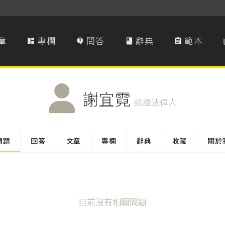
章
專欄
問答
辭典
範本




謝宜霓
認證法律人
問題
回答
文章
專欄
辭典
收藏
關於
目前沒有相關問題