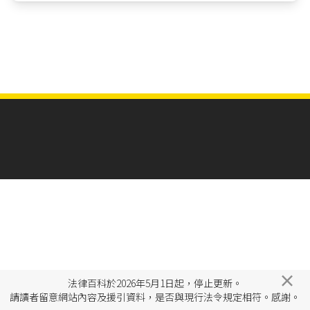
×
法律百科於2026年5月1日起，停止更新。
請讀者留意網站內容及援引資料，是否與現行法令規定相符。感謝。