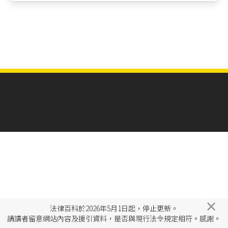
×
法律百科於2026年5月1日起，停止更新。
請讀者留意網站內容及援引資料，是否與現行法令規定相符。感謝。