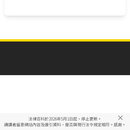
×
法律百科於2026年5月1日起，停止更新。
請讀者留意網站內容及援引資料，是否與現行法令規定相符。感謝。