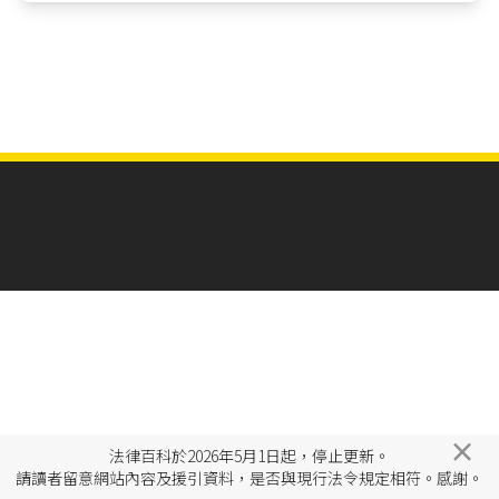
×
法律百科於2026年5月1日起，停止更新。
請讀者留意網站內容及援引資料，是否與現行法令規定相符。感謝。