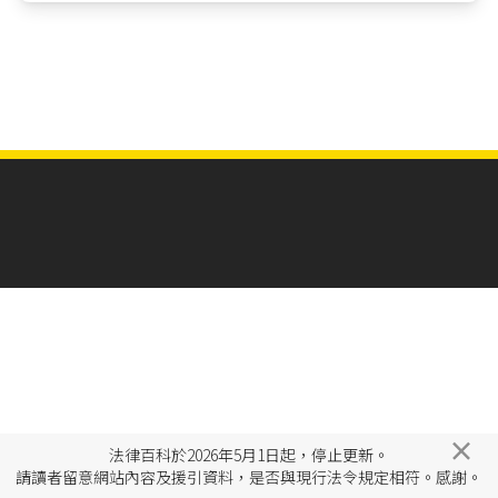
×
法律百科於2026年5月1日起，停止更新。
請讀者留意網站內容及援引資料，是否與現行法令規定相符。感謝。