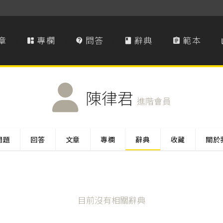
章
專欄
問答
辭典
範本




陳律君
進階會員
問題
回答
文章
專欄
辭典
收藏
關於
目前沒有相關辭典