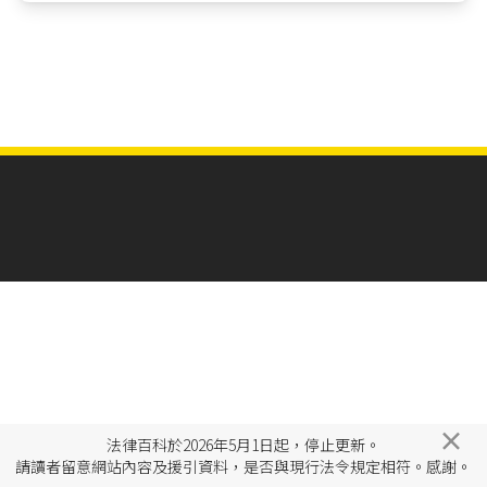
×
法律百科於2026年5月1日起，停止更新。
請讀者留意網站內容及援引資料，是否與現行法令規定相符。感謝。