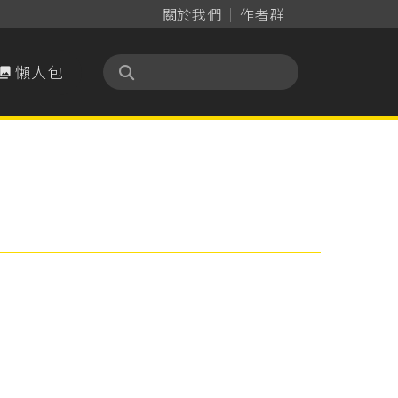
關於我們
作者群
懶人包
