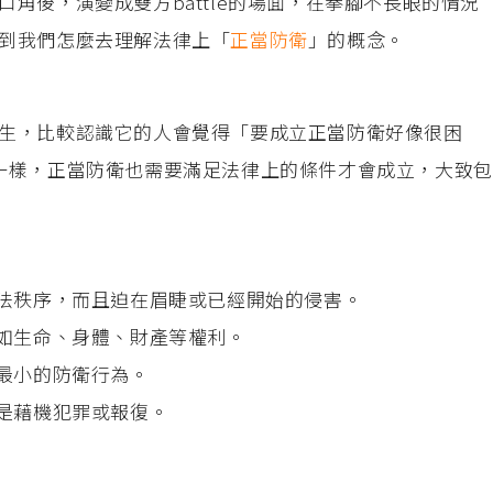
角後，演變成雙方battle的場面，在拳腳不長眼的情況
到我們怎麼去理解法律上「
正當防衛
」的概念。
生，比較認識它的人會覺得「要成立正當防衛好像很困
一樣，正當防衛也需要滿足法律上的條件才會成立，大致包
反法秩序，而且迫在眉睫或已經開始的侵害。
如生命、身體、財產等權利。
對最小的防衛行為。
不是藉機犯罪或報復。