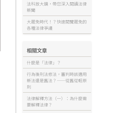
法科放大鏡，帶您深入閱讀法律
新聞
大罷免時代！？快速閱覽罷免的
各種法律爭議
相關文章
什麼是「法律」？
行為後刑法修法，審判時該適用
新法還是舊法？——從舊從輕原
則
法律解釋方法（一）：為什麼需
要解釋法律？