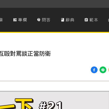
章
專欄
問答
辭典
範本




從互毆對罵談正當防衛