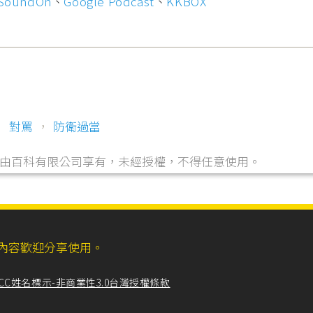
SoundOn
、
Google Podcast
、
KKBOX
，
對罵
，
防衛過當
，由自由百科有限公司享有，未經授權，不得任意使用。
ll，網站內容歡迎分享使用。
CC姓名標示-非商業性3.0台灣授權條款