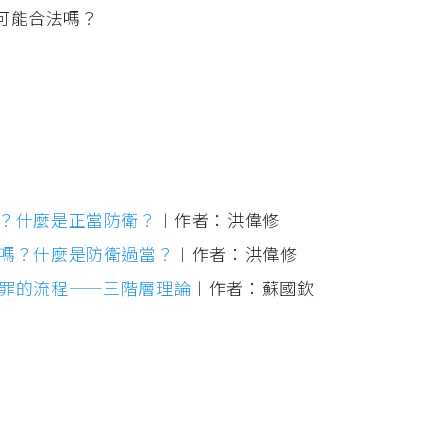
有可能合法嗎？
？什麼是正當防衛？
︱作者：洪偉修
嗎？什麼是防衛過當？
︱作者：洪偉修
罪的流程——三階層理論
︱作者：蘇國欽