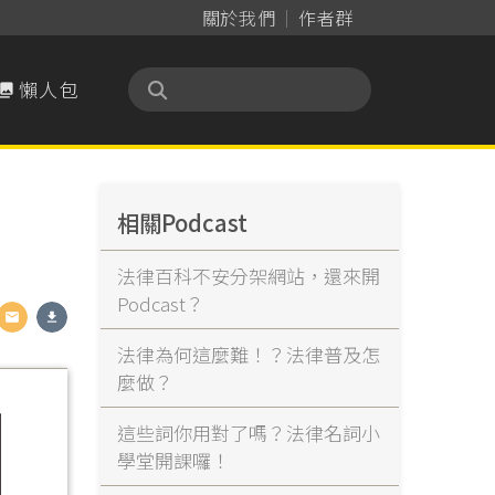
關於我們
作者群
懶人包

相關Podcast
法律百科不安分架網站，還來開
Podcast？
法律為何這麼難！？法律普及怎
麼做？
這些詞你用對了嗎？法律名詞小
學堂開課囉！