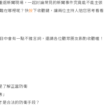
ry重返新聞現場，一起討論常見的新聞事件究竟能不能主張
難在哪裡呢？快
按
下收聽鍵，讓兩位主持人陪您思考看看
目中會有一點不雅言詞，還請各位聽眾朋友斟酌收聽喔！
而是了解正當防衛
害」
樣才是合法的防衛手段？