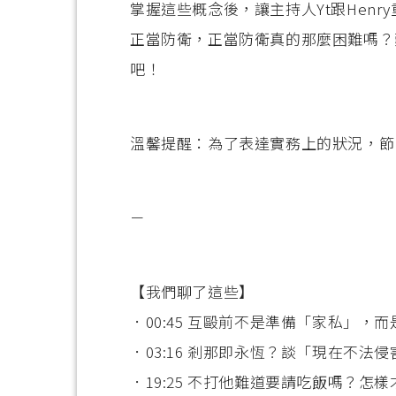
掌握這些概念後，讓主持人Yt跟Hen
正當防衛，正當防衛真的那麼困難嗎？
吧！
溫馨提醒：為了表達實務上的狀況，節
－
【我們聊了這些】
．00:45 互毆前不是準備「家私」，
．03:16 剎那即永恆？談「現在不法侵
．19:25 不打他難道要請吃飯嗎？怎