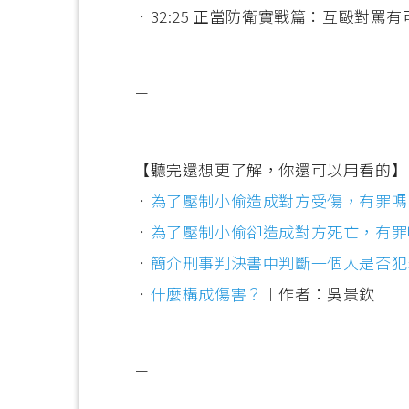
．32:25 正當防衛實戰篇：互毆對罵
－
【聽完還想更了解，你還可以用看的】
．
為了壓制小偷造成對方受傷，有罪嗎
．
為了壓制小偷卻造成對方死亡，有罪
．
簡介刑事判決書中判斷一個人是否犯
．
什麼構成傷害？
︱作者：吳景欽
－