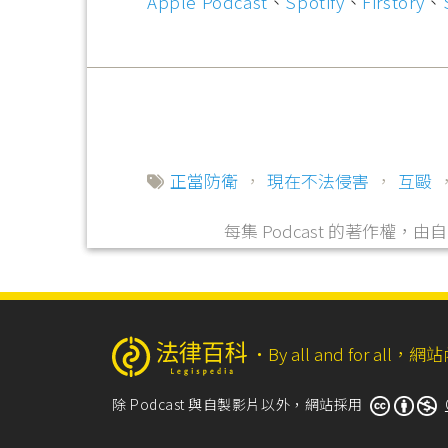
Apple Podcast
、
Spotify
、
Firstory
、
正當防衛
，
現在不法侵害
，
互毆
每集 Podcast 的著作權
‧
By all and for a
除 Podcast 與自製影片以外，網站採用