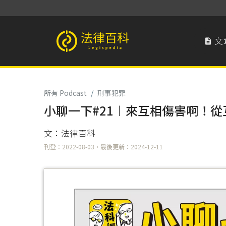
文

法律百科 Legispedia
所有 Podcast
/
刑事犯罪
小聊一下#21︱來互相傷害啊！
文：法律百科
刊登：2022-08-03・最後更新：2024-12-11