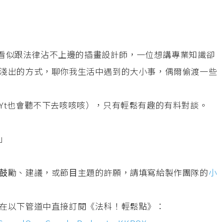
⼀位看似跟法律沾不上邊的插畫設計師，⼀位想講專業知識卻
淺出的⽅式，聊你我⽣活中遇到的⼤⼩事，偶爾偷渡⼀些
Yt也會聽不下去咳咳咳），只有輕鬆有趣的有料對談。
」
⿎勵、建議，或節⽬主題的許願，請填寫給製作團隊的
⼩
在以下管道中直接訂閱《法科！輕鬆點》：