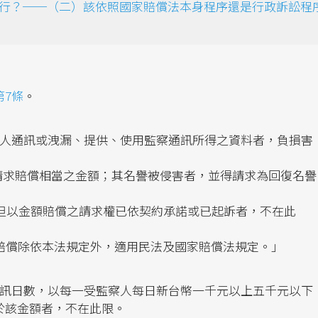
行？──（二）該依照國家賠償法本身程序還是行政訴訟程
第7條
。
他人通訊或洩漏、提供、使用監察通訊所得之資料者，負損害
得請求賠償相當之金額；其名譽被侵害者，並得請求為回復名譽
承。但以金額賠償之請求權已依契約承諾或已起訴者，不在此
賠償除依本法規定外，適用民法及國家賠償法規定。」
通訊日數，以每一受監察人每日新台幣一千元以上五千元以下
於該金額者，不在此限。