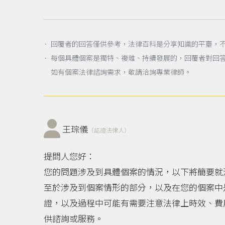
． 回覆者的回答僅供參考，法律百科是分享知識的平臺，
． 每個具體個案是獨特、複雜、持續發展的，回覆者對回
如有個案法律諮詢需求，敬請洽詢專業律師。
王琮儀
（認證法律人）
提問人您好：
您的問題涉及到具體個案的情況，以下將簡要就
至於涉及到個案情形的部分，以及在您的個案中
證，以及過程中可能有需要注意法律上時效、費
供諮詢或服務。