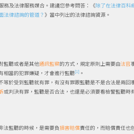
服務及法律服務媒合。建議您參考問答：《
除了在法律百科
面法律諮詢的管道？
》當中列出的法律諮詢資源。
對監聽或者是其他
通訊監察
的方式，規定原則上需要由
法官
[1]
有相當的犯罪嫌疑，才會進行監聽
。
不等於受到監聽就有罪，有沒有罪跟監聽是不是合法是兩回
訴
或判決有罪，監聽是否合法，也還是必須要看檢警監聽時
非法監聽的時候，是需要負
損害賠償
責任的，而賠償責任也