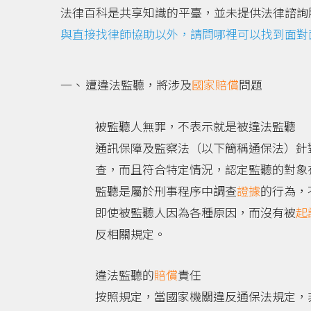
法律百科是共享知識的平臺，並未提供法律諮詢
與直接找律師協助以外，請問哪裡可以找到面對
遭違法監聽，將涉及
國家賠償
問題
被監聽人無罪，不表示就是被違法監聽
通訊保障及監察法（以下簡稱通保法）針
查，而且符合特定情況，認定監聽的對象
監聽是屬於刑事程序中調查
證據
的行為，
即使被監聽人因為各種原因，而沒有被
起
反相關規定。
違法監聽的
賠償
責任
按照規定，當國家機關違反通保法規定，