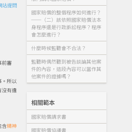
網站提問
國家賠償的整個程序如何進行？
──（二）該依照國家賠償法本
身程序還是行政訴訟程序？程序
會怎麼進行？
什麼時候監聽會不合法？
監聽時偶然聽到被告談論其他案
事前審
件的內容，這段內容可以當作其
他案件的證據嗎？
事。所以
有沒有違
相關範本
國家賠償請求書
包含
精神
國家賠償協議書