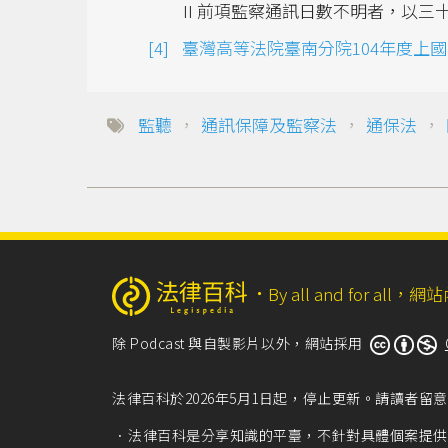
II 前項監察通訊日數不明者，以三
臺灣高等法院臺南分院104年度上
監聽
，
通訊保障及監察法
，
通保法
，
‧
By all and for a
除 Podcast 與自製影片以外，網站採用
法律百科於2026年5月1日起，停止更新。請讀者
法律百科是分享知識的平臺，不針對具體個案提供