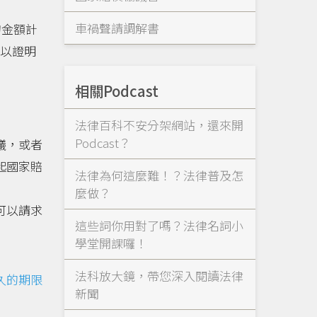
車禍聲請調解書
的金額計
可以證明
相關Podcast
法律百科不安分架網站，還來開
Podcast？
議，或者
起國家賠
法律為何這麼難！？法律普及怎
麼做？
可以請求
這些詞你用對了嗎？法律名詞小
學堂開課囉！
法科放大鏡，帶您深入閱讀法律
久的期限
新聞