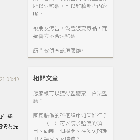
所以要監聽，可以監聽哪些內容
呢？
被朋友污告，偽證販賣毒品，而
遭警方不合法監聽
請問被偵查該怎麼辦?
相關文章
21 09:40
怎麼樣可以獲得監聽票，合法監
聽？
國家賠償的整個程序如何進行？
如何舉
──（一）可以請求賠償的項
體情況提
目、向哪一個機關、在多久的期
限內請求國家賠償？