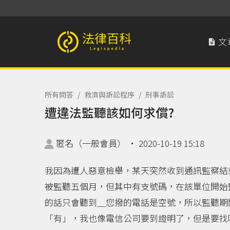
文

法律百科 Legispedia
所有問答
/
救濟與訴訟程序
/
刑事訴訟
遭違法監聽該如何求償?
匿名（一般會員）
‧
2020-10-19 15:18
我因為遭人惡意檢舉，某天突然收到通訊監察結
被監聽五個月，但其中有支號碼，在該單位開始
的話只會聽到＿您撥的電話是空號，所以監聽期
「有」，我也像電信公司要到證明了，但是要找