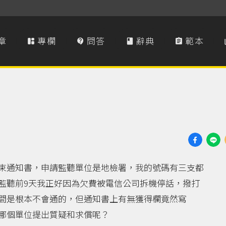
章
專欄
問答
辭典
範本




束通知書，申請監聽單位是地檢署，我的號碼有三支都
監聽前9天我正好因為欠費被電信公司拆機停話，撥打
間是根本不會通的，但通知書上有無獲得欄竟然寫
哪個單位提出質疑和求償呢？