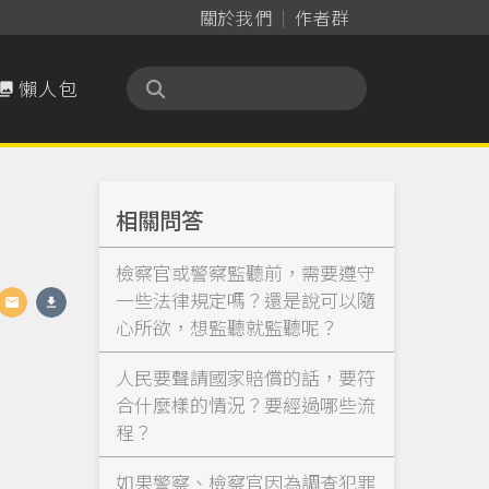
關於我們
作者群
懶人包

相關問答
檢察官或警察監聽前，需要遵守
一些法律規定嗎？還是說可以隨
心所欲，想監聽就監聽呢？
人民要聲請國家賠償的話，要符
合什麼樣的情況？要經過哪些流
程？
如果警察、檢察官因為調查犯罪