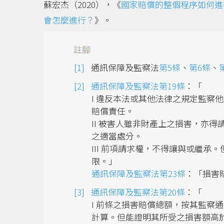
蘇宏杰（2020），《
國家賠償的整個程序如何進
會怎麼進行？
》。
註腳
通訊保障及監察法
第5條
、
第6條
、
通訊保障及監察法第19條
：「
I 違反本法或其他法律之規定監察
賠償責任。
II 被害人雖非財產上之損害，亦
之適當處分。
III 前項請求權，不得讓與或繼
限。」
通訊保障及監察法第23條
：「損害
通訊保障及監察法第20條
：「
I 前條之損害賠償總額，按其監察
計算。但能證明其所受之損害額高