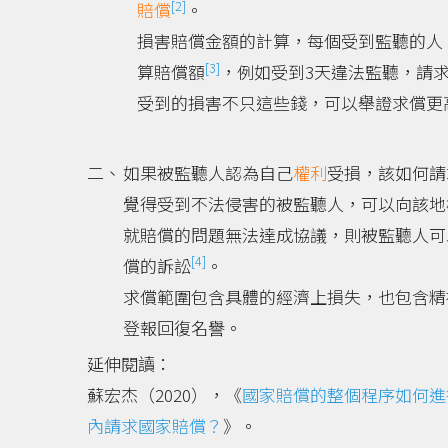
[2]
賠償
。
損害賠償金額的計算，每個受到監聽的人，
[3]
算賠償額
，例如受到3天違法監聽，請求
受到的損害不只這些錢，可以舉證求償更
如果被監聽人認為自己
權利
受損，該如何請
覺得受到不法侵害的被監聽人，可以向該地
就賠償的問題無法達成協議，則被監聽人可
[4]
償的訴訟
。
求償範圍包含具體的經濟上損失，也包含精
登報回復名譽。
延伸閱讀：
蘇宏杰（2020），《
國家賠償的整個程序如何進
內請求國家賠償？
》。