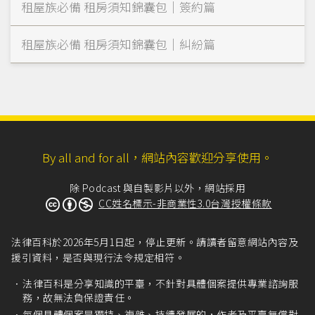
租屋族必備 租房須知錦囊包｜簽約篇
租屋族必備 租房須知錦囊包｜糾紛篇
By all and for all，網站內容歡迎分享使用。
除 Podcast 與自製影片以外，網站採用
CC姓名標示-非商業性3.0台灣授權條款
法律百科於2026年5月1日起，停止更新。請讀者留意網站內容及
援引資料，是否與現行法令規定相符。
法律百科是分享知識的平臺，不針對具體個案提供專業諮詢服
務，故無法負保證責任。
每個具體個案是獨特、複雜、持續發展的，作者及平臺無償對