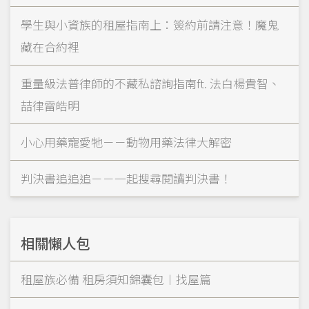
學生與小資族的租屋指南上：簽約前請注意！魔鬼
藏在合約裡
重量級法普律師的不藏私諮詢指南ft. 法白楊貴智、
喆律雷皓明
小心用藥寵愛牠－－動物用藥法律大解密
判決書追追追－－一起搜尋閱讀判決書！
相關懶人包
租屋族必備 租房須知錦囊包︱找屋篇