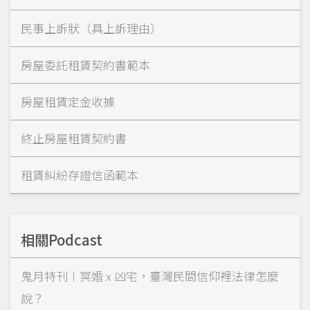
民事上訴狀（具上訴理由）
房屋委託租賃契約書範本
房屋租賃定金收據
終止房屋租賃契約書
租賃糾紛存證信函範本
相關Podcast
鬼月特刊︱冥婚 x 凶宅，臺灣民間信仰裡法律怎麼
說？