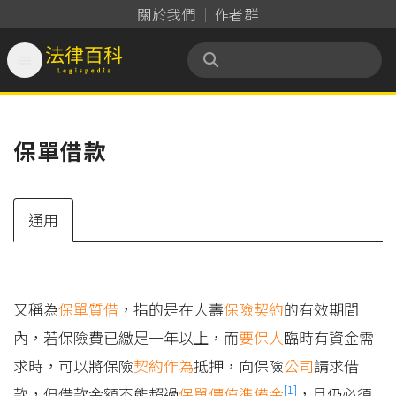
關於我們
作者群

法律百科 Legispedia
保單借款
通用
又稱為
保單質借
，指的是在人壽
保險契約
的有效期間
內，若保險費已繳足一年以上，而
要保人
臨時有資金需
求時，可以將保險
契約
作為
抵押，向保險
公司
請求借
[1]
款，但借款金額不能超過
保單價值準備金
，且仍必須