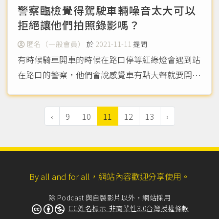
警察臨檢覺得駕駛車輛噪音太大可以
拒絕讓他們拍照錄影嗎？
匿名（一般會員）
於
2021-11-11
提問
有時候騎車開車的時候在路口停等紅綠燈會遇到站
在路口的警察，他們會說感覺車有點大聲就要開始
拍照錄影送環保檢舉我的車，請問我可以拒絕他們
拍照或錄影我的車嗎？
（more...）
‹
9
10
11
12
13
›
By all and for all，網站內容歡迎分享使用。
除 Podcast 與自製影片以外，網站採用
CC姓名標示-非商業性3.0台灣授權條款