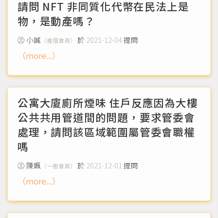
關。讓我已經睡不着，有點憂鬱症情況
（mor
請問 NFT 非同質化代幣在民法上是
e...）
物，是動產嗎？
小誠
於
2021-12-04
提問
（進階會員）
（more...）
公寓大廈廁所煙味 住戶反應因為大樓
公共共用管道間的問題，要求管委會
處理，請問該區域範圍屬管委會職權
嗎
陳姵
於
2021-12-01
提問
（一般會員）
（more...）