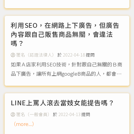
及外箱包裝以及任何耗材使用也無插電的情況下維
持商品完整性，自己負擔運費寄回原公司，卻被收
取開箱的整新費用，請問這樣是否合理？謝謝
利用SEO，在網路上下廣告，但廣告
（more...）
內容跟自己販售商品無關，會違法
嗎？
匿名（認證法律人）
於
2022-04-18
提問
如果Ａ店家利用SEO技術，針對跟自己無關的Ｂ商
品下廣告，讓所有上網googleB商品的人，都會被
導入Ａ的網站。 Ａ沒有強迫網站使用者一定要繼
續逛Ａ網站，也沒有強迫下單網購，這樣會違法
嗎？ 不知道政府出手管理交易秩序跟SEO技術商
LINE上罵人滾去當妓女能提告嗎？
業自由發...
（more...）
匿名（一般會員）
於
2022-04-13
提問
（more...）