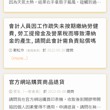
因為天氣太熱，結果右手拿扇子搧風，碰觸到過來
女子的胸部，造成對方不感舒服，甚至拿電話報
警，可是我已經很有禮貌，道歉了！對方就因為我
有性騷擾前科，一口咬定我是故意的，到最後警察
會計人員因工作疏失未按期繳納勞健
把我們雙方帶回派出所做...
費, 勞工提撥金及營業稅而導致滯納
（more...）
金的產生, 請問此會計需負責貼償嗎
鄭虹伶
於
2022-05-20
提問
（進階會員）
（more...）
官方網站購買商品退貨
匿名（一般會員）
於
2022-05-06
提問
請問我在官方網站購買印表機，收取後割開膠帶開
箱因個人因素覺得不適用，申請退貨，請問在無傷