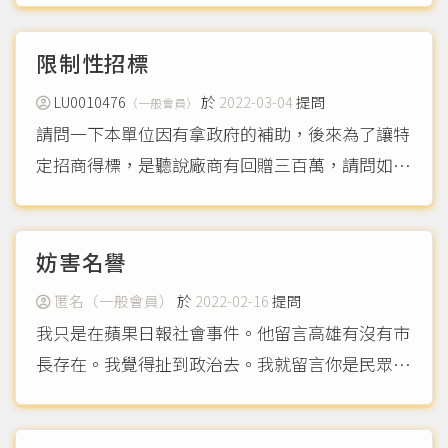
限制性招標
LU0010476
於
2022-03-04
提問
（一般會員）
請問一下本單位因有拿政府的補助，後來為了讓特
定招商得標，是聽說廠商有回贈三百萬，請問如何
檢舉， 二拿政府補助的工程在自己的官網上招標
合法嗎？不用經過政府招標的網站嗎 謝謝
（mor
e...）
妨害名譽
匿名（一般會員）
於
2022-02-16
提問
我只是在蘋果日報社會事件。他留言高雄有沒有市
長存在。我覺得扯到政治去。我就留言你是民眾黨
的人，不喜歡台灣的人，可以滾回中國居住。這樣
要告我。我問律師寫滾。可以告的成嗎？會不會被